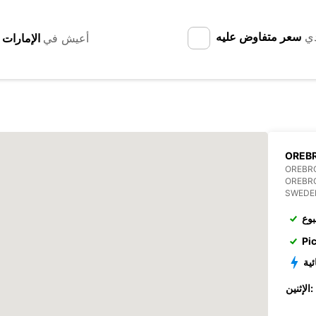
دي
سعر متفاوض عليه
أعيش في
OREBR
OREBR
OREBR
SWEDE
بوع
Pi
ئية
الإثنين: