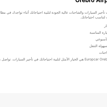
Europcar Orebr! نحن نقدم خدمات تأجير السيارات والشاحنات عالية الجودة لتلبية احتياجاتك أثناء 
 لتناسب احتياجاتك.
ر
رة المناسبة
لأسبوعي
هولة التنقل
احنات
سواء كنت في رحلة عمل أو قضاء عطلة عائلية، Europcar Orebro Airport هي الخيار الأمثل لتلبية احت