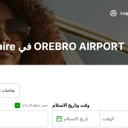
تأجير voiture و utilitaire في OREBRO AIRPORT
شاحنات ال
وقت وتاريخ الاستلام
نفس موقع الإرجاع