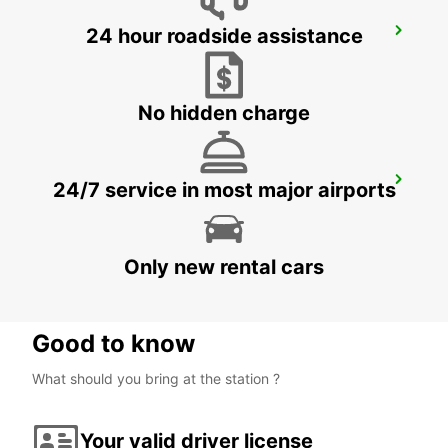
24 hour roadside assistance
SCANIA SODERTALJE BYGGNAD 210
SODERTALJE - SWEDEN
No hidden charge
SCANIA SODERTALJE BYGGNAD 150
24/7 service in most major airports
SODERTALJE - SWEDEN
Only new rental cars
Good to know
What should you bring at the station ?
Your valid driver license