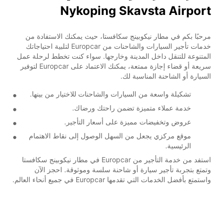
Nykoping Skavsta Airport
مرحبًا بكم في مطار نيكوبينج سكافستا، حيث يمكنك الاستفادة من
خدمات تأجير السيارات والشاحنات من Europcar لتلبية احتياجاتك
المتنوعة للتنقل داخل المدينة وخارجها. سواء كنت تخطط لرحلة عمل
سريعة أو قضاء إجازة ممتعة، يمكنك الاعتماد على Europcar لتوفير
السيارة أو الشاحنة المناسبة لك.
تشكيلة واسعة من السيارات والشاحنات للاختيار من بينها.
خدمة عملاء متميزة تضمن راحتك ورضاك.
عروض وتخفيضات مميزة على أسعار التأجير.
موقع مركزي يجعل من السهل الوصول إلى نقاط الاهتمام
الرئيسية.
استفد من خدمة التأجير من Europcar في مطار نيكوبينج سكافستا
وتمتع بتجربة تأجير سيارة أو شاحنة سلسة وموثوقة. احجز الآن
واستمتع بأفضل الخدمات التي تقدمها Europcar في جميع أنحاء العالم.