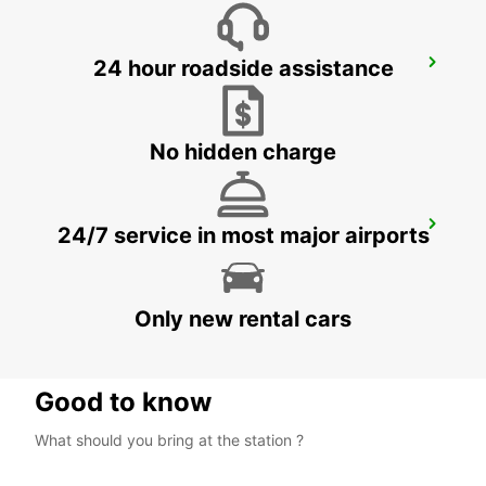
24 hour roadside assistance
LUDVIKA
LUDVIKA - SWEDEN
No hidden charge
SECO TOOLS DELIVERY
24/7 service in most major airports
FAGERSTA - SWEDEN
Only new rental cars
Good to know
What should you bring at the station ?