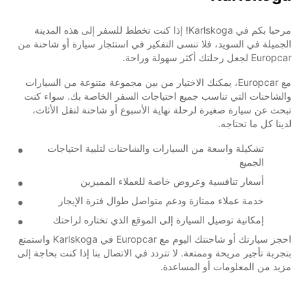
مرحبا بكم في Karlskoga! إذا كنت تخطط للسفر إلى هذه المدينة
الجميلة في السويد، فلا تنسى التفكير في استئجار سيارة أو شاحنة من
Europcar لجعل رحلتك أكثر سهولة وراحة.
مع Europcar، يمكنك الاختيار من بين مجموعة متنوعة من السيارات
والشاحنات التي تناسب جميع احتياجات السفر الخاصة بك. سواء كنت
تبحث عن سيارة صغيرة لرحلة نهاية الأسبوع أو شاحنة لنقل الأثاث،
لدينا كل ما تحتاجه.
تشكيلة واسعة من السيارات والشاحنات لتلبية احتياجات
الجميع
أسعار تنافسية وعروض خاصة للعملاء المميزين
خدمة عملاء ممتازة ودعم متواصل طوال فترة الإيجار
إمكانية توصيل السيارة إلى الموقع الذي تختاره لراحتك
احجز سيارتك أو شاحنتك اليوم مع Europcar في Karlskoga واستمتع
بتجربة تأجير مريحة وممتعة. لا تتردد في الاتصال بنا إذا كنت بحاجة إلى
مزيد من المعلومات أو المساعدة.