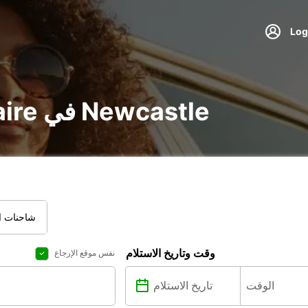
تأجير voiture و utilitaire في Newcastle
شاحنات ال
وقت وتاريخ الاستلام
نفس موقع الإرجاع