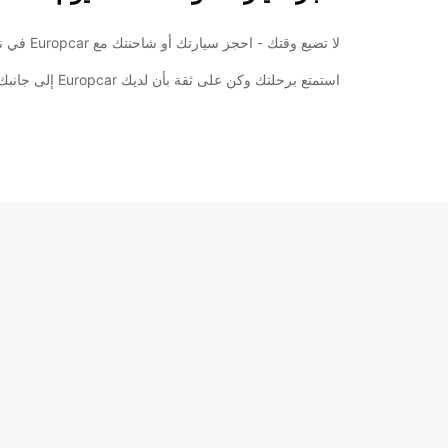
لا تضيع وقتك - احجز سيارتك أو شاحنتك مع Europcar في نيوكاسل اليوم. سجل على موقعنا الإلكتروني أو اتصل بنا للحصول على المزيد من المعلومات والاستفادة من أفضل العروض.
استمتع برحلتك وكن على ثقة بأن لديك Europcar إلى جانبك في كل خطوة من الطريق. نحن هنا لجعل تجربتك في نيوكاسل لا تُنسى وسهلة.