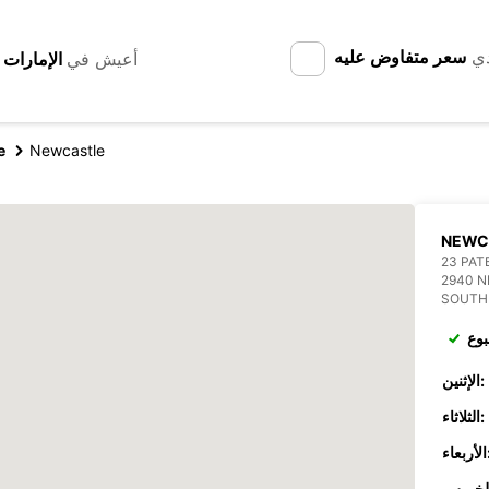
دي
سعر متفاوض عليه
أعيش في
e
Newcastle
NEWC
23 PAT
2940 
SOUTH
بوع
الإثنين:
الثلاثاء:
عاء: