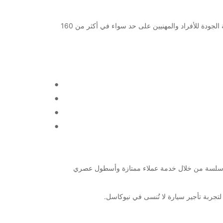
أهلاً بك في Europcar - وجهتك لتأجير السيارات والشاحنات في نيوكاسل والتمتع بأفضل تجربة سفر. نحن نوفر خدمات تأجير السيارات عالية الجودة للأفراد والمهنيين على حد سواء في أكثر من 160
 تتمتع بالعديد من المزايا الرائعة. تضمن Europcar أن تكون تجربتك مريحة وسلسة من خلال خدمة عملاء ممتازة وأسطول عصري