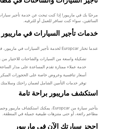
تأجير السيارات والشاحنات في مطار
+386 (31) 382054
السائقين، سواء كنت تسافر للعمل أو للترفيه.
خط سير الرحلة
خدمات تأجير السيارات في ماريبور
عندما تختار Europcar لخدمة تأجير السيارات في ماريبور، فإنك تستفيد من العديد من المزايا، بما في ذلك:
تشكيلة واسعة من السيارات والشاحنات للاختيار من بين
خدمة عملاء ممتازة تقدم المساعدة على مدار الساعة.
أسعار تنافسية وعروض خاصة على الحجوزات المبكرة
توفر خدمات التأمين الشامل لضمان راحتك وسلامتك أثن
استكشف ماريبور براحة تامة
بتأجير سيارة من Europcar، يمكنك است
مطاعم رائعة، أو حتى متنزهات طبيعية جميلة في المنطقة.
احجز سيارتك الآن في ماريبور