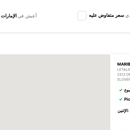
دي
سعر متفاوض عليه
أعيش في
MARIB
LETALI
2312 O
SLOVE
بوع
Pi
الإثنين: