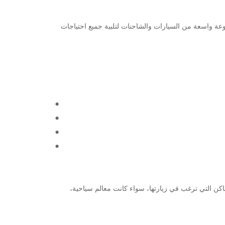
ة في ماريبور، فإن Europcar هو اختيارك الأمثل. نحن نقدم مجموعة واسعة من السيارات والشاحنات لتلبية جميع احتياجات
إلى الأماكن التي ترغب في زيارتها، سواء كانت معالم سياحية،