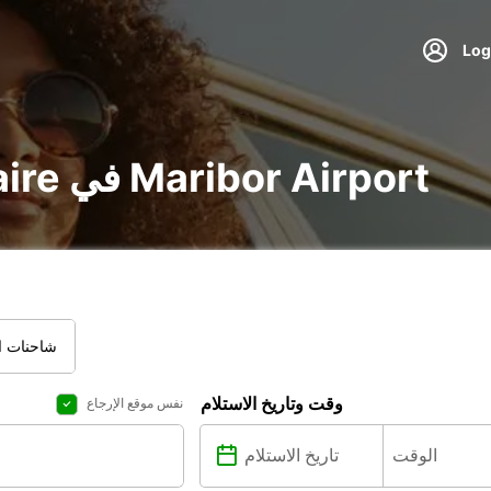
تأجير voiture و utilitaire في Maribor Airport
شاحنات ال
وقت وتاريخ الاستلام
نفس موقع الإرجاع