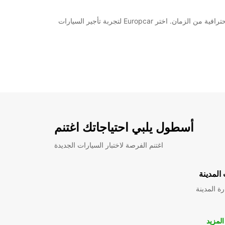
لا تتردد في الاحجز الآن لتأجير سيارتك في ماريبور مع Europcar. استمتع براحة البال والراحة أثناء رحلتك، وتجربة خدمة تأجير السيارات الاحترافية من الزمان. اختر Europcar لتجربة تأجير السيارات
أسطول يلبي احتياجاتك اغتنم
اغتنم الفرصة لاختبار السيارات الجديدة
المدينة
ة المدينة
لمزيد