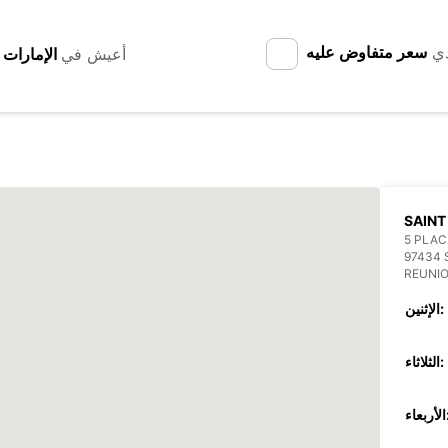
دي
سعر متفاوض عليه
أعيش في
SAINT
5 PLAC
97434 
REUNI
الإثنين:
الثلاثاء:
عاء: