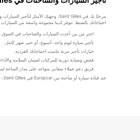
تأجير السيارات والشاحنات في Saint Gilles
احتياجاتك بالضبط. تتوفر لدينا مجموعة واسعة من السيارات 
اختر من بين أحدث السيارات والشاحنات في السوق.
تأجير سيارة ليوم واحد، أسبوع، أو حتى شهر كامل.
خيارات تأجير مرنة تناسب احتياجاتك الفردية.
فحص وصيانة دورية للمركبات لضمان السلامة والأداء ا
فريق دعم عملاء متفاني متواجد على مدار الساعة لم
عند قيادة سيارة أو شاحنة من Europcar في Saint Gilles، ستحصل على الراحة والثقة التي تحتاجها خلال رحلتك. اكتشف المزيد عن خدماتنا واحجز الآن لبدء تجربة تأجير سيارة مميزة.