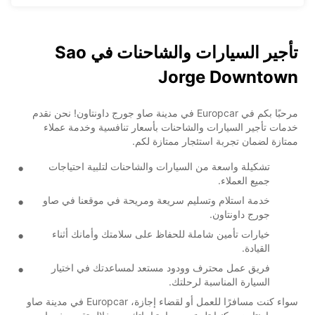
تأجير السيارات والشاحنات في Sao
Jorge Downtown
مرحبًا بكم في Europcar في مدينة صاو جورج داونتاون! نحن نقدم
خدمات تأجير السيارات والشاحنات بأسعار تنافسية وخدمة عملاء
ممتازة لضمان تجربة استئجار ممتازة لكم.
تشكيلة واسعة من السيارات والشاحنات لتلبية احتياجات
جميع العملاء.
خدمة استلام وتسليم سريعة ومريحة في موقعنا في صاو
جورج داونتاون.
خيارات تأمين شاملة للحفاظ على سلامتك وأمانك أثناء
القيادة.
فريق عمل محترف وودود مستعد لمساعدتك في اختيار
السيارة المناسبة لرحلتك.
سواء كنت مسافرًا للعمل أو لقضاء إجازة، Europcar في مدينة صاو