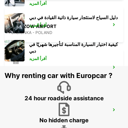
أقرأ المزيد
دليل السياح لاستئجار سيارة ذاتية القيادة في دبي
أقرأ المزيد
RZESZOW AIRPORT
JASIONKA - POLAND
كيفية اختيار السيارة المناسبة لتأجيرها شهريًا في
دبي
أقرأ المزيد
KRAKOW DOWNTOWN
Why renting car with Europcar ?
KRAKOW - POLAND
24 hour roadside assistance
KRAKOW AIRPORT *RY*
BALICE - POLAND
No hidden charge