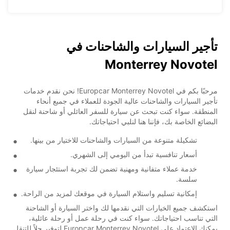
تأجير السيارات والشاحنات في
Monterrey Novotel
مرحبًا بكم في Europcar Monterrey Novotel! نحن نقدم خدمات
تأجير السيارات والشاحنات عالية الجودة للعملاء في جميع أنحاء
المنطقة. سواء كنت تبحث عن سيارة للسفر العائلي أو شاحنة لنقل
البضائع الخاصة بك، فإننا هنا لنلبي احتياجاتك.
تشكيلة متنوعة من السيارات والشاحنات للاختيار من بينها.
أسعار تنافسية تبدأ من اليومي إلى الشهري.
خدمة عملاء متفانية ومهنية تضمن لك تجربة استئجار سيارة
سلسة.
إمكانية تسليم واستلام السيارة في موقعك لمزيد من الراحة.
استكشف جميع الخيارات التي نقدمها لك واختر السيارة أو الشاحنة
التي تناسب احتياجاتك. سواء كنت في رحلة عمل أو رحلة عائلية،
يمكنك الاعتماد على Europcar Monterrey Novotel لتوفير حلاً للتنقل