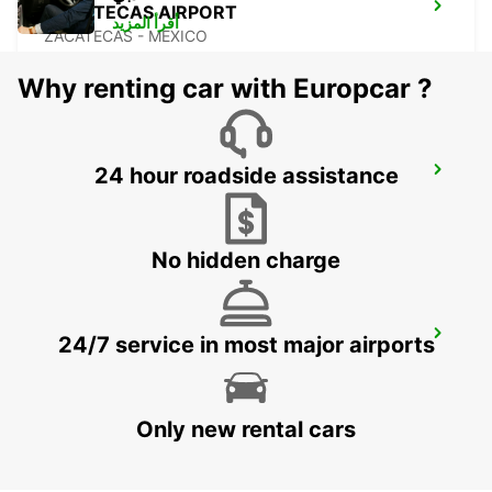
ZACATECAS AIRPORT
أقرأ المزيد
ZACATECAS - MEXICO
Why renting car with Europcar ?
24 hour roadside assistance
ZACATECAS - DOWNTOWN
ZACATECAS - MEXICO
No hidden charge
SAN LUIS POTOSI DOWNTOWN
24/7 service in most major airports
SAN LUIS POTOSI - MEXICO
Only new rental cars