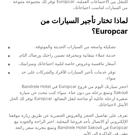
للتنقل بين الاجتماعات العملية، Europcar توفر لك مجموعة متنوعة
من السيارات لتناسب احتياجاتك.
لماذا تختار تأجير السيارات من
Europcar؟
تشكيلة واسعة من السيارات الحديثة والموثوقة.
خدمة عملاء متفانية ومحترفة تضمن راحتك ورضاك التام.
أسعار تنافسية وعروض خاصة لتلبية احتياجاتك وميزانيتك.
توفر خدمات تأجير السيارات للأفراد والشركات على حد
سواء.
احجز سيارتك اليوم من فروع Europcar في Bandrele Hotel
Sakouli وتمتع برحلة من دون عناء. سواء كنت تبحث عن سيارة
صغيرة لرحلة عائلية أو شاحنة لنقل البضائع، Europcar توفر لك الحل
الأمثل لاحتياجاتك.
تعرف على تفاصيل الحجز والعروض الحصرية عن طريق زيارة موقعنا
الإلكتروني أو الاتصال بأحد فروعنا المحلية. اختر الراحة والجودة مع
Europcar في Bandrele Hotel Sakouli وتمتع بتجربة سفر رائعة
تبقى في الذاكرة الى الأبد.