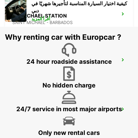
كيفية اختيار السيارة المناسبة لتأجيرها شهريًا في
دبي
ST. MICHAEL STATION
أقرأ المزيد
SAINT MICHAEL - BARBADOS
Why renting car with Europcar ?
24 hour roadside assistance
GRANTLEY ADAMS INTERNATIONAL APT
CHRIST CHURCH - BARBADOS
No hidden charge
ANR ROBINSON INTERNATIONAL
24/7 service in most major airports
AIRPORT
CROWN POINT - TRINIDAD AND TOBAGO
Only new rental cars