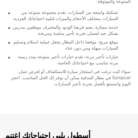
المتنوعة والموثوقة.
تشكيلة واسعة من السيارات: نقدم مجموعة متنوعة من
السيارات بمختلف الأحجام والميزات لتلبية احتياجاتك الفردية.
خدمة ممتازة: يضم فريقنا الودود والمحترف موظفين مدربين
بشكل جيد لضمان تجربة تأجير سلسة ومريحة.
موقع مريح: موقعنا داخل المطار يجعل عملية استلام وتسليم
السيارات سهلة ومن دون عناء.
خيارات تأجير مرنة: نقدم خيارات تأجير متنوعة بمدد زمنية
مرنة تتناسب مع احتياجاتك الخاصة.
سواء كنت ترغب في استئجار سيارة للاستكشاف أو لغرض عمل،
Europcar في مطار البندقية يمكن أن توفر لك الحل المناسب. احجز
اليوم واستمتع بأفضل تجربة تأجير السيارات.
أسطول يلبي احتياجاتك اغتنم