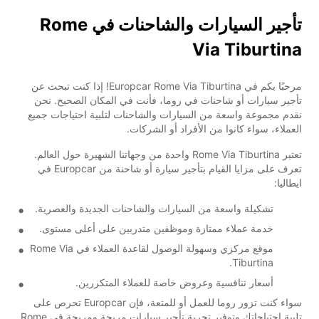
تأجير السيارات والشاحنات في Rome
Via Tiburtina
مرحبًا بكم في Europcar Rome Via Tiburtina! إذا كنت تبحث عن
تأجير سيارات أو شاحنات في روما، فأنت في المكان الصحيح. نحن
نقدم مجموعة واسعة من السيارات والشاحنات لتلبية احتياجات جميع
العملاء، سواء كانوا من الأفراد أو الشركات.
تعتبر Rome Via Tiburtina واحدة من وجهاتنا الشهيرة حول العالم.
تعرف على مزايا القيام بتأجير سيارة أو شاحنة من Europcar في
ايطاليا:
تشكيلة واسعة من السيارات والشاحنات الجديدة والعصرية.
خدمة عملاء ممتازة وموظفين متدربين على أعلى مستوى.
موقع مركزي وسهولة الوصول لقاعدة العملاء في Rome Via
Tiburtina.
أسعار تنافسية وعروض خاصة للعملاء المتكررين.
سواء كنت تزور روما للعمل أو للمتعة، فإن Europcar تحرص على
تلبية احتياجاتك وتوفير تجربة تأجير سيارات مريحة ومريحة في Rome