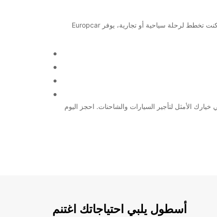
اكتشف مدينة روما بكل راحة وسهولة من خلال خدمات تأجير السيارات والشاحنات من Europcar في Rome Via Dei Prati Fiscali. سواء كنت تخطط لرحلة سياحية أو تجارية، يوفر Europcar
 في رحلة عائلية، رحلة عمل أو ببساطة ترغب في استكشاف المدينة براحة تامة، Europcar في Rome Via Dei Prati Fiscali هي خيارك الأمثل لتأجير السيارات والشاحنات. احجز اليوم
أسطول يلبي احتياجاتك اغتنم