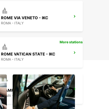
ROME VIA VENETO - IKC
ROMA - ITALY
More stations
ROME VATICAN STATE - IKC
ROMA - ITALY
CIAMPINO APT (ROME SUD) - IKC *RY*
ROMA - ITALY