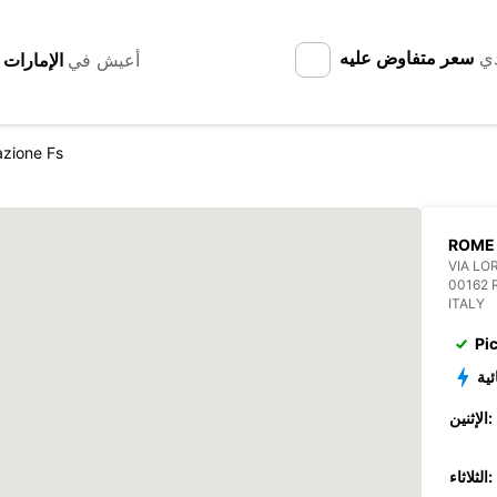
دي
سعر متفاوض عليه
أعيش في
azione Fs
ROME 
VIA LO
00162
ITALY
Pi
ئية
الإثنين:
الثلاثاء: