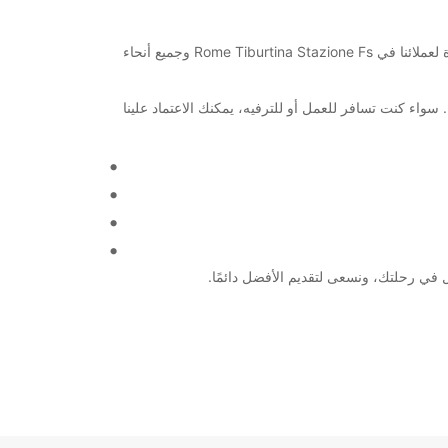
مرحبًا بكم في Europcar! نحن واحدة من الشركات الرائدة في تأجير السيارات والشاحنات في العالم، ونسعى جاهدين لتوفير خدمات ممتازة لعملائنا في Rome Tiburtina Stazione Fs وجميع أنحاء
ة واسعة من الخيارات لتلبية احتياجاتك. سواء كنت تسافر للعمل أو للترفيه، يمكنك الاعتماد علينا