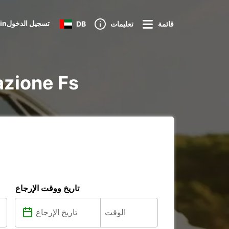
Loginتسجيل الدخول
قائمة
تعليمات
DB
تأجير voiture و re
تاريخ ووقت الإرجاع