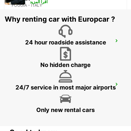
أقرأ المزيد
FOGGIA - ITALY
Why renting car with Europcar ?
24 hour roadside assistance
LATINA
LATINA - ITALY
No hidden charge
VASTO
24/7 service in most major airports
VASTO - ITALY
Only new rental cars