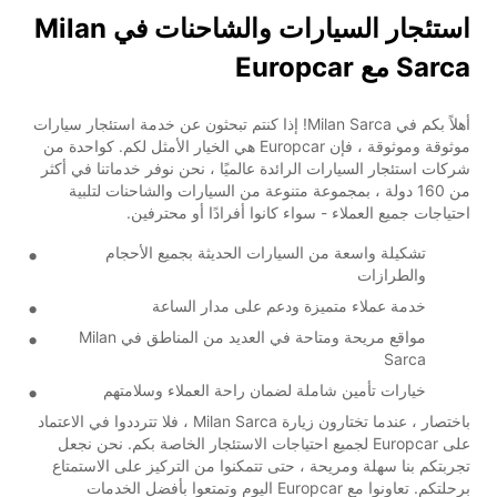
استئجار السيارات والشاحنات في Milan
Sarca مع Europcar
أهلاً بكم في Milan Sarca! إذا كنتم تبحثون عن خدمة استئجار سيارات
موثوقة وموثوقة ، فإن Europcar هي الخيار الأمثل لكم. كواحدة من
شركات استئجار السيارات الرائدة عالميًا ، نحن نوفر خدماتنا في أكثر
من 160 دولة ، بمجموعة متنوعة من السيارات والشاحنات لتلبية
احتياجات جميع العملاء - سواء كانوا أفرادًا أو محترفين.
تشكيلة واسعة من السيارات الحديثة بجميع الأحجام
والطرازات
خدمة عملاء متميزة ودعم على مدار الساعة
مواقع مريحة ومتاحة في العديد من المناطق في Milan
Sarca
خيارات تأمين شاملة لضمان راحة العملاء وسلامتهم
باختصار ، عندما تختارون زيارة Milan Sarca ، فلا تترددوا في الاعتماد
على Europcar لجميع احتياجات الاستئجار الخاصة بكم. نحن نجعل
تجربتكم بنا سهلة ومريحة ، حتى تتمكنوا من التركيز على الاستمتاع
برحلتكم. تعاونوا مع Europcar اليوم وتمتعوا بأفضل الخدمات