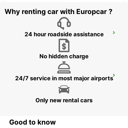
Why renting car with Europcar ?
24 hour roadside assistance
NAPLES APT *RY* IKC
NAPOLI - ITALY
No hidden charge
NAPLES FS
24/7 service in most major airports
NAPOLI - ITALY
Only new rental cars
Good to know