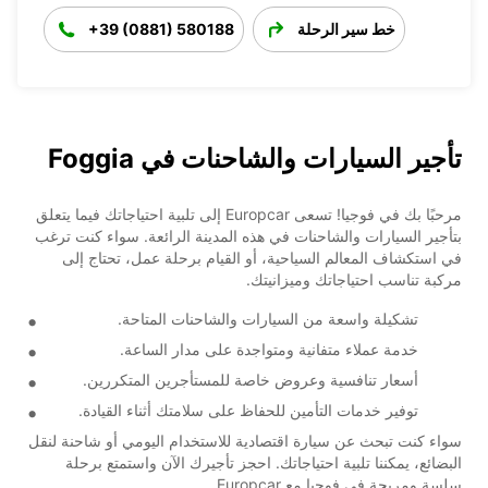
خط سير الرحلة
+39 (0881) 580188
تأجير السيارات والشاحنات في Foggia
مرحبًا بك في فوجيا! تسعى Europcar إلى تلبية احتياجاتك فيما يتعلق
بتأجير السيارات والشاحنات في هذه المدينة الرائعة. سواء كنت ترغب
في استكشاف المعالم السياحية، أو القيام برحلة عمل، تحتاج إلى
مركبة تناسب احتياجاتك وميزانيتك.
تشكيلة واسعة من السيارات والشاحنات المتاحة.
خدمة عملاء متفانية ومتواجدة على مدار الساعة.
أسعار تنافسية وعروض خاصة للمستأجرين المتكررين.
توفير خدمات التأمين للحفاظ على سلامتك أثناء القيادة.
سواء كنت تبحث عن سيارة اقتصادية للاستخدام اليومي أو شاحنة لنقل
البضائع، يمكننا تلبية احتياجاتك. احجز تأجيرك الآن واستمتع برحلة
سلسة ومريحة في فوجيا مع Europcar.