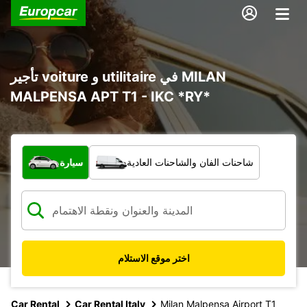
تأجير voiture و utilitaire في MILAN
MALPENSA APT T1 - IKC *RY*
ما نوع المركبة؟
شاحنات الفان والشاحنات العادية
سيارة
اختر موقع الاستلام
Car Rental
Car Rental Italy
Milan Malpensa Airport T1