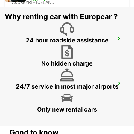
AKUREYRI - ICELAND
Why renting car with Europcar ?
24 hour roadside assistance
AKUREYRI
AKUREYRI - ICELAND
No hidden charge
AKUREYRI HARBOUR
24/7 service in most major airports
AKUREYRI - ICELAND
Only new rental cars
Good to know