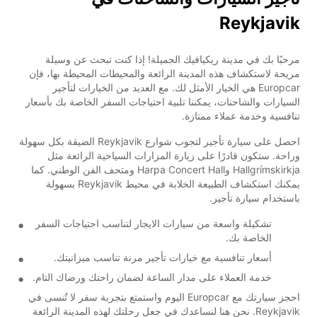
Reykjavik
مرحبًا بك في مدينة ريكيافيك الجميلة! إذا كنت تبحث عن وسيلة
مريحة لاستكشاف هذه المدينة الرائعة والمحيطات المحيطة بها، فإن
Europcar هي الخيار الأمثل لك. مع العديد من الخيارات لتأجير
السيارات والشاحنات، يمكننا تلبية احتياجات السفر الخاصة بك بأسعار
تنافسية وخدمة عملاء ممتازة.
احصل على سيارة تأجير لتجوب شوارع Reykjavik الضيقة بكل سهولة
وراحة. ستكون قادرًا على زيارة المزارات السياحية الرائعة مثل
Hallgrímskirkja وHarpa Concert Hall ومتحف الفن الوطني. كما
يمكنك استكشاف الطبيعة الخلابة في محيط Reykjavik بسهولة
باستخدام سيارة تأجير.
تشكيلة واسعة من سيارات الايجار لتناسب احتياجات السفر
الخاصة بك.
أسعار تنافسية مع خيارات تأجير مرنة تناسب ميزانيتك.
خدمة العملاء على مدار الساعة لضمان راحتك ورضاك التام.
احجز سيارتك مع Europcar اليوم واستمتع بتجربة سفر لا تُنسى في
Reykjavik. نحن هنا لنساعدك في جعل رحلتك لهذه المدينة الرائعة