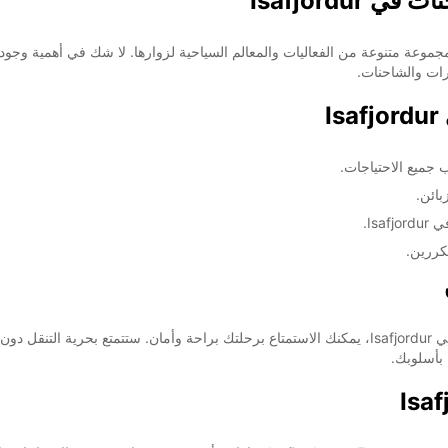
Isafjordu
الأحد:
لندا، وتوفر مجموعة متنوعة من الفعاليات والمعالم السياحية لزوارها. لا شك في أهمي
ضافية
These 
 جميع الاحتياجات.
بائن.
Is.
كررين.
باستخدام خدمة تأجير السيارات والشاحنات من Europcar في Isafjordur، يمكنك الاستمتاع برحلتك براحة و
 بأسلوبك.