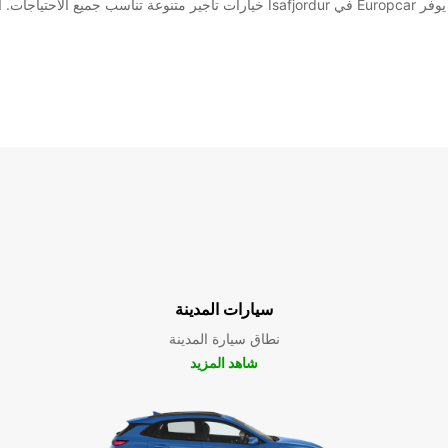
سواء كنت تخطط لرحلة عائلية ممتعة أو رحلة عمل تجارية، يوفر Europcar في Isafjordur خ
سيارات المدينة
نطاق سيارة المدينة
شاهد المزيد