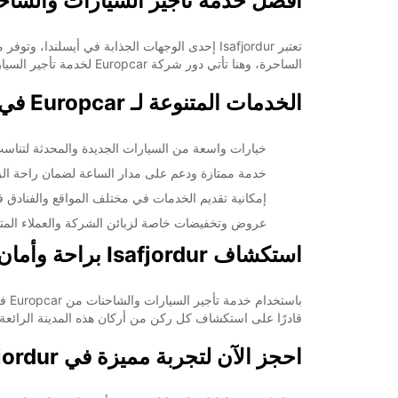
أفضل خدمة تأجير السيارات والشاحنات في r
18:01 - 23:59*
08:00 - 12:59
تعتبر Isafjordur إحدى الوجهات الجذابة في أيس
13:00 - 18:00
الساحرة، وهنا تأتي دور شركة Europcar لخدمة تأجير السيارات والشاحنات.
06:00 - 07:59*
18:01 - 23:59*
الخدمات المتنوعة لـ Europcar في Isafjordur
*برسوم إ
opening hours may vary due to public holidays.
خيارات واسعة من السيارات الجديدة والمحدثة لتناسب
خدمة ممتازة ودعم على مدار الساعة لضمان راحة الز
+354 (0) 8406074
إمكانية تقديم الخدمات في مختلف المواقع والفنادق في afjordur
عروض وتخفيضات خاصة لزبائن الشركة والعملاء المت
خط سير الرحلة
استكشاف Isafjordur براحة وأمان
قادرًا على استكشاف كل ركن من أركان هذه المدينة الرائعة
احجز الآن لتجربة مميزة في Isafjordur