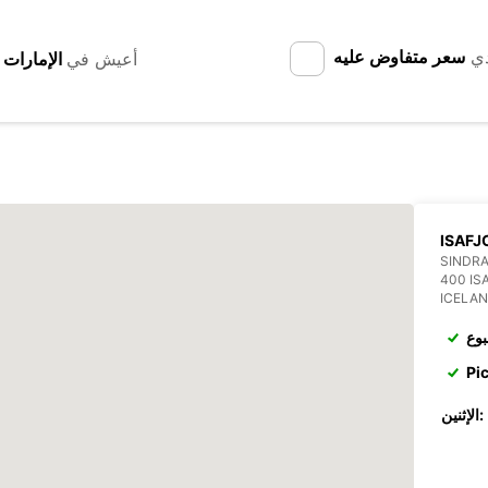
دي
سعر متفاوض عليه
أعيش في
ISAFJ
SINDRA
400 IS
ICELA
بوع
Pi
الإثنين: