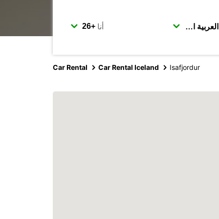
أنا
Car Rental
Car Rental Iceland
Isafjordur