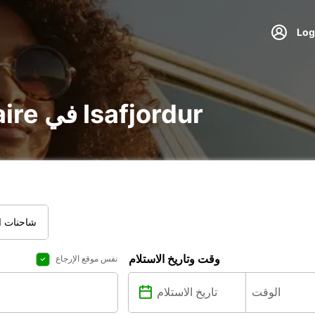
تأجير voiture و utilitaire في Isafjordur
شاحنات ال
وقت وتاريخ الاستلام
نفس موقع الإرجاع