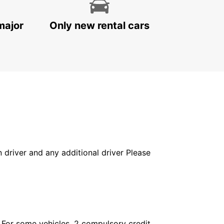
major
Only new rental cars
in driver and any additional driver Please
. For some vehicles, 2 compulsory credit