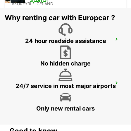
أقرأ المزيد
AKUREYRI - ICELAND
Why renting car with Europcar ?
24 hour roadside assistance
SAUDARKROKUR
SAUDARKROKUR - ICELAND
No hidden charge
REYKJAVIK
24/7 service in most major airports
REYKJAVIK - ICELAND
Only new rental cars
Good to know