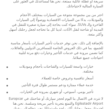
سريعة أو عطلة عائلية ممتعة، نحن هنا لمساعدتك في العثور على
السيارة المثالية لاحتياجاتك.
اختر من بين مجموعة متنوعة من السيارات بمختلف الأحجام
والموديلات، بدءًا من السيارات الاقتصادية ووصولًا إلى السيارات
الفاخرة والـ SUVs. سواء كنت بحاجة إلى سيارة صغيرة للتنقل في
المدينة أو شاحنة لنقل الأثاث، لدينا كل ما تحتاجه لجعل رحلتك أسهل
وأكثر متعة.
بالإضافة إلى ذلك، نحن نوفر خدمات تأجير السيارات بأسعار مناسبة
للجميع، بما في ذلك العروض الخاصة للمسافرين الدوليين والعائلات.
كما نضمن مرونة في خدمات التأجير وخيارات دفع مرنة لتلبية
احتياجات جميع عملائنا.
خيارات واسعة للسيارات والشاحنات بأحجام وموديلات
مختلفة.
أسعار تنافسية وعروض خاصة للعملاء.
خدمة عملاء ممتازة ودعم مستمر طوال فترة التأجير.
تأجير يومي، أسبوعي، أو شهري بمرونة في الخيارات.
لا تتردد في الاتصال بنا اليوم لحجز سيارتك أو شاحنتك في Europcar
Egilsstadir Airport والتمتع بتجربة تأجير مريحة وسلسة. نحن هنا
لخدمتك وجعل رحلتك أكثر راحة واستمتاعًا. نحن نتطلع إلى رؤيتك