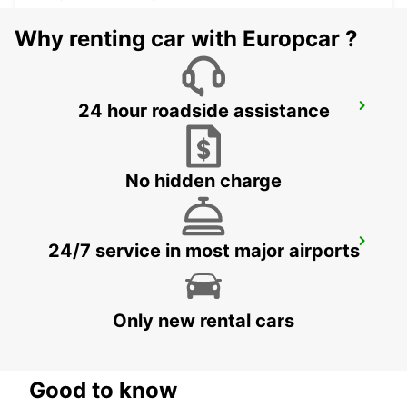
Why renting car with Europcar ?
24 hour roadside assistance
AUBAGNE
AUBAGNE - FRANCE
No hidden charge
MARSEILLE PRADO VANS -IKC-
24/7 service in most major airports
MARSEILLE - FRANCE
Only new rental cars
Good to know