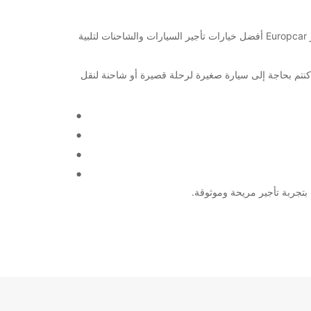
مرحبًا بكم في فرع Europcar في Sonderborg Airport! سواء كنتم تخططون لزيارة سياحية أو رحلة عمل في منطقة Sonderborg، توفر Europcar أفضل خيارات تأجير السيارات والشاحنات لتلبية
 سواء كنتم بحاجة إلى سيارة صغيرة لرحلة قصيرة أو شاحنة لنقل