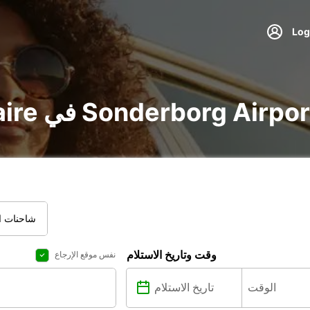
ير voiture و utilitaire في Sonderborg Airport
شاحنات ال
وقت وتاريخ الاستلام
نفس موقع الإرجاع