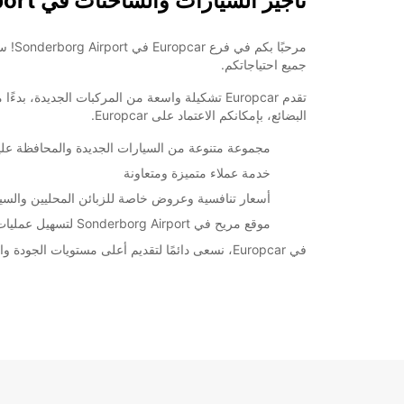
تأجير السيارات والشاحنات في Sonderborg Airport
+45 (74) 427171
جميع احتياجاتكم.
خط سير الرحلة
تقدم Europcar تشكيلة واسعة من المركبات الجدي
البضائع، بإمكانكم الاعتماد على Europcar.
مجموعة متنوعة من السيارات الجديدة والمحافظة علي
خدمة عملاء متميزة ومتعاونة
أسعار تنافسية وعروض خاصة للزبائن المحليين والسيا
موقع مريح في Sonderborg Airport لتسهيل عمليات التأجير والتسليم
في Europcar، نسعى دائمًا لتقديم أعلى مستويات الجودة والخدمة. احجزوا سيارتكم اليوم مع Europcar في Sonderborg Airport وتمتعوا بتجربة تأجير مريحة وموثوقة.