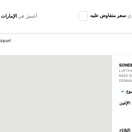
دي
سعر متفاوض عليه
أعيش في
irport
SOND
LUFTH
6400 
DENMA
بوع
الإثنين:
الثلاثاء: