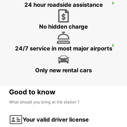
24 hour roadside assistance
ODENSE - IKC
ODENSE C - DENMARK
No hidden charge
HERNING - IKC
24/7 service in most major airports
HERNING - DENMARK
Only new rental cars
Good to know
What should you bring at the station ?
Your valid driver license