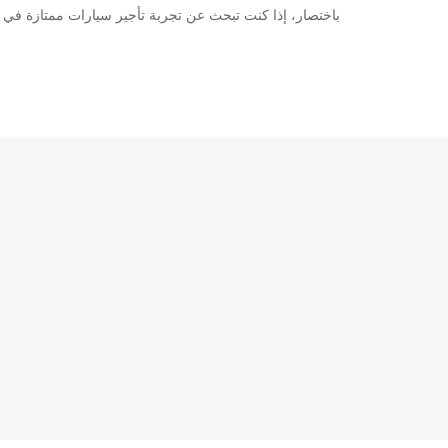
باختصار، إذا كنت تبحث عن تجربة تأجير سيارات ممتازة في نيقوسيا، لا تبحث أبعد من Europcar. احجز اليوم وا