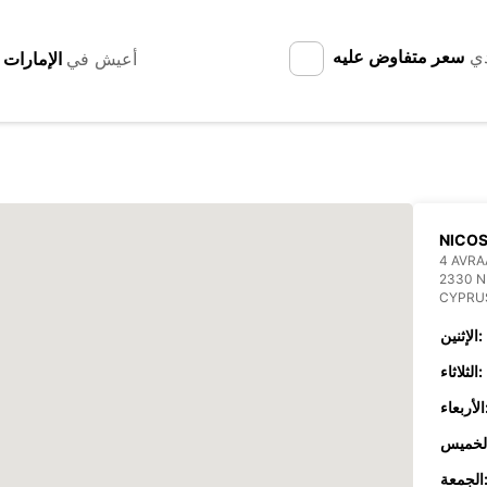
دي
سعر متفاوض عليه
أعيش في
NICOS
4 AVR
2330 N
CYPRU
الإثنين:
الثلاثاء:
عاء:
جمعة: