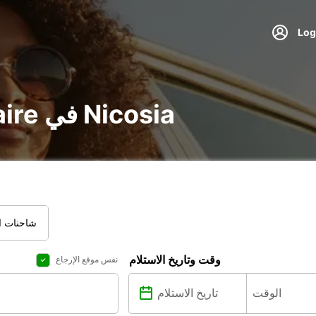
تأجير voiture و utilitaire في Nicosia
شاحنات ال
وقت وتاريخ الاستلام
نفس موقع الإرجاع