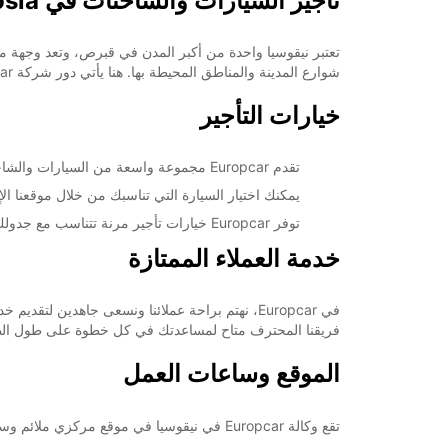
تأجير السيارات والشاحنات في Nicosia
تعتبر نيقوسيا واحدة من أكبر المدن في قبرص، وتعد وجهة مث
شوارع المدينة والمناطق المحيطة بها. هنا يأتي دور شركة Europcar لتلبية احتياجاتك.
خيارات التأجير
تقدم Europcar مجموعة واسعة من السيارات والشاحنات لجميع الاحتياجات، بدءًا من السيارات الاقتصادية وحتى السيارات الفاخرة.
يمكنك اختيار السيارة التي تناسبك من خلال موقعنا ال
توفر Europcar خيارات تأجير مرنة تتناسب مع جدولك واحتياجاتك الخاصة.
خدمة العملاء الممتازة
في Europcar، نهتم براحة عملائنا ونسعى جاهدين ل
فريقنا المحترف متاح لمساعدتك في كل خطوة على طول ال
الموقع وساعات العمل
تقع وكالة Europcar في نيقوسيا في موقع مركزي ملائم وسهل الوصول. يمكنك زيارة الوكالة خلال ساعات العمل الرسمية لتأجير سيارتك والانطلاق في مغامرتك.