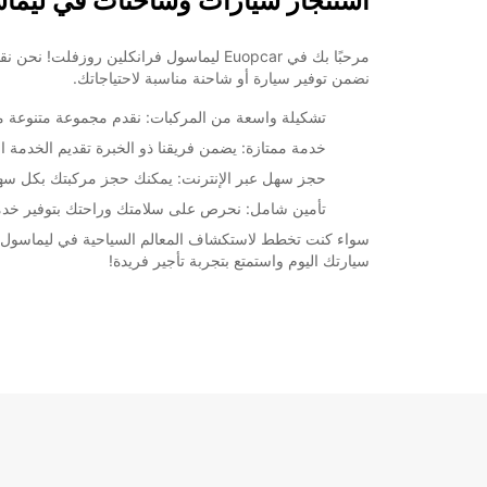
استئجار سيارات وشاحنات في ليماسول ف
مرحبًا بك في Euopcar ليماسول فرانكلين
نضمن توفير سيارة أو شاحنة مناسبة لاحتياجاتك.
تشكيلة واسعة من المركبات: نقدم مجموعة متنوعة من ا
خدمة ممتازة: يضمن فريقنا ذو الخبرة تقديم الخدمة ا
حجز سهل عبر الإنترنت: يمكنك حجز مركبتك بكل سهولة عبر
تأمين شامل: نحرص على سلامتك وراحتك بتوفير خدمة
سيارتك اليوم واستمتع بتجربة تأجير فريدة!