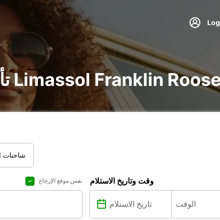
يارة و شاحنة في Limassol Franklin Roosevelt
شاحنات ال
وقت وتاريخ الاستلام
نفس موقع الإرجاع