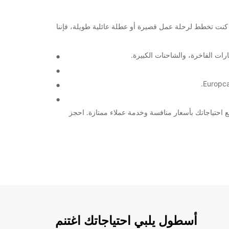
ة. سواء كنت تخطط لرحلة عمل قصيرة أو عطلة عائلية طويلة، فإننا
رات الفاخرة، والشاحنات الكبيرة.
معالم السياحية في ليماسول فرانكلين روزفلت أو للقيام بجولات عمل في المنطقة، فإن Euopcar تلبي جميع احتياجاتك بأسعار منافسة وخدمة عملاء ممتازة. احجز
أسطول يلبي احتياجاتك اغتنم