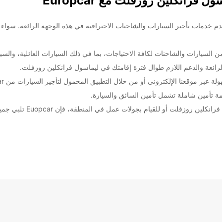
رانكلين روزفلت مع Europcar
 روزفلت! نحن نقدم خدمات تأجير السيارات والشاحنات الاحترافية في هذه الوجهة الرائع
لسيارات والشاحنات لكافة الاحتياجات، بما في ذلك السيارات العائلية، والسيا
لرائعة والدعم اللازم طوال فترة إقامتك في ليماسول فرانكلين روزفلت.
 موقعنا الإلكتروني أو من خلال التطبيق المحمول لتأجير السيارات من Europcar.
 تأمين شاملة تشمل تأمين السائق والسيارة.
سواء كنت تخطط لاستكشاف ال