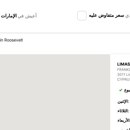
دي
سعر متفاوض عليه
أعيش في
in Roosevelt
LIMAS
FRANKL
3011 Li
CYPRU
بوع
الإثنين:
الثلاثاء:
عاء: