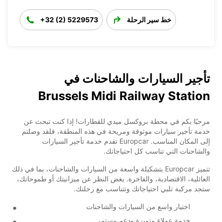
خط سير الرحلة
+32 (2) 5229573
تأجير السيارات والشاحنات في
Brussels Midi Railway Station
مرحبًا بكم في محطة بروكسل ميدي للقطارات! إذا كنت تبحث عن
خدمة تأجير سيارات موثوقة ومريحة في هذه المنطقة، فلقد وصلتم
إلى المكان المناسب. Europcar تقدم خدمة تأجير السيارات
والشاحنات التي تناسب كل احتياجاتك.
تتميز Europcar بتشكيلة واسعة من السيارات والشاحنات، بما في ذلك
العائلية، الاقتصادية، والفاخرة. بغض النظر عن ميزانيتك أو طموحاتك،
ستجد مركبة تلبي احتياجاتك وتتناسب مع رحلتك.
اختيار واسع من السيارات والشاحنات
خدمة عملاء متميزة ودعم مستمر