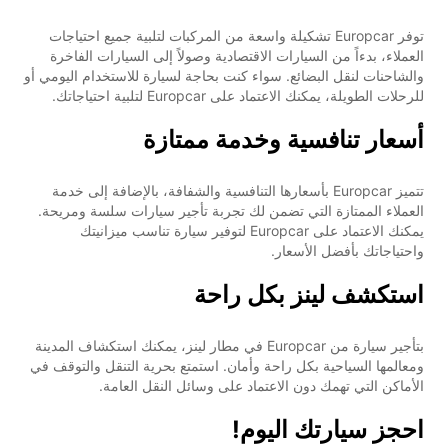
توفر Europcar تشكيلة واسعة من المركبات لتلبية جميع احتياجات
العملاء، بدءاً من السيارات الاقتصادية وصولاً إلى السيارات الفاخرة
والشاحنات لنقل البضائع. سواء كنت بحاجة لسيارة للاستخدام اليومي أو
للرحلات الطويلة، يمكنك الاعتماد على Europcar لتلبية احتياجاتك.
أسعار تنافسية وخدمة ممتازة
تتميز Europcar بأسعارها التنافسية والشفافة، بالإضافة إلى خدمة
العملاء الممتازة التي تضمن لك تجربة تأجير سيارات سلسة ومريحة.
يمكنك الاعتماد على Europcar لتوفير سيارة تناسب ميزانيتك
واحتياجاتك بأفضل الأسعار.
استكشف لينز بكل راحة
بتأجير سيارة من Europcar في مطار لينز، يمكنك استكشاف المدينة
ومعالمها السياحية بكل راحة وأمان. استمتع بحرية التنقل والتوقف في
الأماكن التي تهمك دون الاعتماد على وسائل النقل العامة.
احجز سيارتك اليوم!