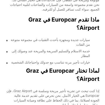
نحن نقدم مجموعة واسعة من السيارات والشاحنات لتلبية احتياجات
الجميع، سواء كنت تسافر للعمل أو للترفيه.
ماذا تقدم Europcar في Graz
Airport؟
سيارات جديدة ومجهزة بأحدث التقنيات في مجموعة متنوعة
من الفئات
خدمة الاستلام والتسليم السريعة والمريحة عند وصولك إلى
المطار
خيارات تأجير مرنة تتناسب مع جدولك واحتياجاتك الشخصية
لماذا تختار Europcar في Graz
Airport؟
إذا كنت تبحث عن تجربة تأجير مريحة وسلسة في Graz Airport، فإن
Europcar هي الخيار الأمثل. نحن نحرص على تقديم خدمة عالية
الجودة لعملائنا، بما في ذلك الحفاظ على نظافة وصيانة السيارات
بشكل منتظم لراحتك وأمانك.