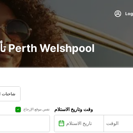
تأجير سيارة و شاحنة في Perth Welshpool
شاحنات ال
وقت وتاريخ الاستلام
نفس موقع الإرجاع