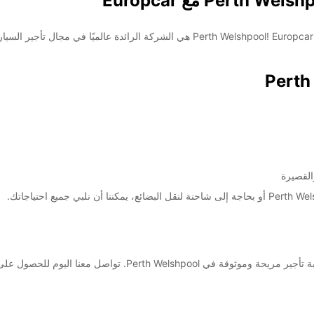
مرحبًا بكم في أحدث مكتب لتأجير السيارات والشاحنات في Perth Welshpool! Europcar ه
القصيرة