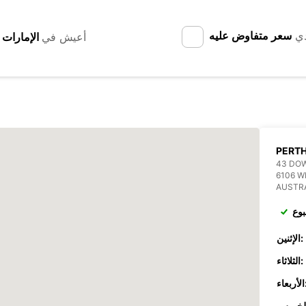
دي
سعر متفاوض عليه
أعيش في
PERT
43 DO
6106 
AUSTR
بوع
الإثنين:
الثلاثاء:
عاء: