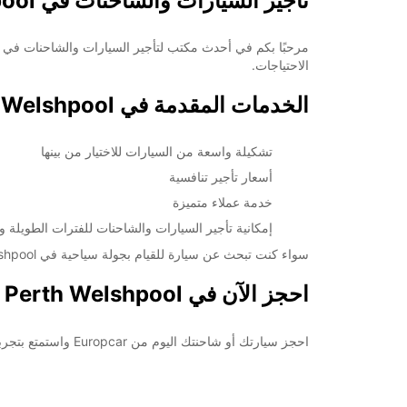
تأجير السيارات والشاحنات في Perth Welshpool مع Europcar
الاحتياجات.
الخدمات المقدمة في Perth Welshpool
تشكيلة واسعة من السيارات للاختيار من بينها
أسعار تأجير تنافسية
خدمة عملاء متميزة
إمكانية تأجير السيارات والشاحنات للفترات الطويلة و
سواء كنت تبحث عن سيارة للقيام بجولة سياحية في Perth Welshpool أو بحاجة إلى شاحنة لنقل البضائع، يمكننا أن نلبي جميع احتياجاتك.
احجز الآن في Perth Welshpool
احجز سيارتك أو شاحنتك اليوم من Europcar واستمتع بتجربة تأجير مريحة وموثوقة في Perth Welshpool. تواصل معنا اليوم للحصول على مزيد من المعلومات والحجز!