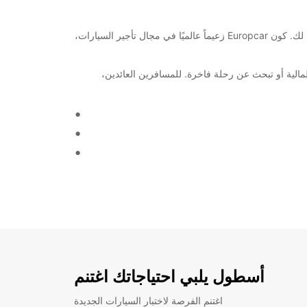
مرحبًا بك في أديليد كلوفيلي بارك! إذا كنت تبحث عن خيارات تأجير السيارات والشاحنات في هذه المنطقة، فإن Europcar هي الخيار الأمثل لك. كون Europcar زعيماً عالميًا في مجال تأجير السيارات،
د المالية أو تبحث عن رحلة فاخرة. للمسافرين العائدين،
أسطول يلبي احتياجاتك اغتنم
اغتنم الفرصة لاختبار السيارات الجديدة