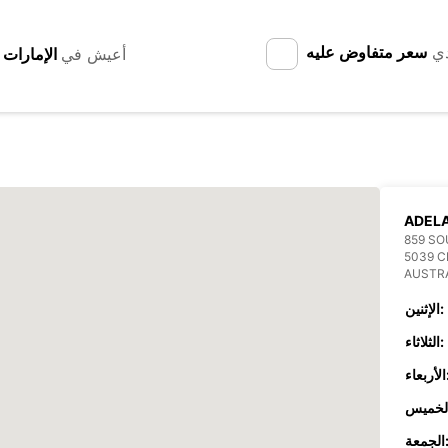
دي
سعر متفاوض عليه
أعيش في
ADEL
859 S
5039 
AUSTR
الإثنين:
الثلاثاء:
عاء:
جمعة: