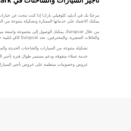
تأجير السيارات والشاحنات في Adelaide Clovelly Park
يمكنك الاعتماد على خدماتها الممتازة وتشكيلة متنوعة من ال
من خلال Europcar، يمكنك الوصول إلى مجموع
والعائلات الصغيرة، والمحترفين، تجد Europcar كافٍ لتلبية جميع متطلبات تأجير السيارات الخاصة بك.
تشكيلة متنوعة من السيارات والشاحنات الحديثة والم
خدمة عملاء متفوقة ودعم مستمر طوال فترة تأجير ال
عروض وخصومات منتظمة على عروض تأجير السيارا