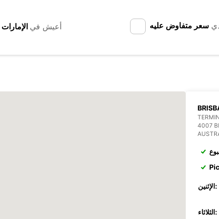
دي
سعر متفاوض عليه
أعيش في
BRISB
TERMIN
4007 B
AUSTR
بوع
Pi
الإثنين:
الثلاثاء: