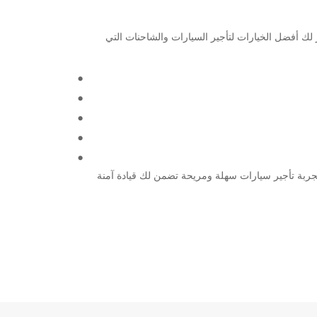
طار بريزبين الدولي وقاعدة الإقلاع الخاصة بـ Europcar! سواء كنت تتوجه لرحلة عمل أو عطلة عائلية، فإن Europcar توفر لك أفضل الخيارات لتأجير السيارات والشاحنات التي
كنت بحاجة إلى سيارة صغيرة للتنقل في المدينة أو شاحنة كبيرة لنقل البضائع، Europcar تلبي احتياجات الجميع. تقدم لك Europcar تجربة تأجير سيارات سهلة ومريحة تضمن لك قيادة آمنة