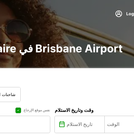
تأجير voiture و utilitaire في Brisbane Airport
شاحنات ال
وقت وتاريخ الاستلام
نفس موقع الإرجاع