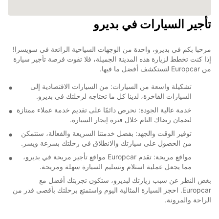
تأجير السيارات في بديرو
مرحبا بكم في بديرو، واحدة من الوجهات السياحية الرائعة في سويسرا!
إذا كنت تخطط لزيارة هذه المدينة الجميلة، فلا تفوت فرصة تأجير سيارة
من Europcar لتستكشف أفضل ما فيها.
تشكيلة واسعة من السيارات: من السيارات الاقتصادية إلى
السيارات الفاخرة، لدينا كل ما تحتاجه لرحلتك في بديرو.
خدمة عالية الجودة: نحرص دائمًا على تقديم خدمة عملاء ممتازة
لضمان رضاك التام خلال فترة إيجار السيارة.
توفير الوقت والجهد: بفضل خدمتنا السريعة والفعالة، ستتمكن
من الحصول على سيارتك والانطلاق في رحلتك بسرعة ويسر.
مواقع مريحة: تقدم Europcar مواقع تأجير مريحة في بديرو،
مما يجعل عملية استلام وتسليم السيارة سهلة ومريحة.
بغض النظر عن سبب زيارتك لبديرو، ستكون تجربتك أفضل مع
Europcar. احجز السيارة المثالية اليوم واستمتع برحلتك بأقصى قدر من
الراحة والمرونة.