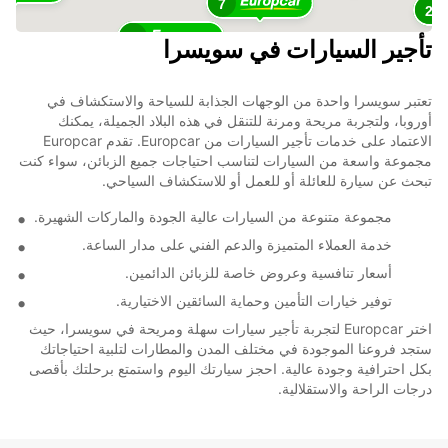
7
2
3
تأجير السيارات في سويسرا
3
تعتبر سويسرا واحدة من الوجهات الجذابة للسياحة والاستكشاف في
أوروبا، ولتجربة مريحة ومرنة للتنقل في هذه البلاد الجميلة، يمكنك
الاعتماد على خدمات تأجير السيارات من Europcar. تقدم Europcar
مجموعة واسعة من السيارات لتناسب احتياجات جميع الزبائن، سواء كنت
تبحث عن سيارة للعائلة أو للعمل أو للاستكشاف السياحي.
مجموعة متنوعة من السيارات عالية الجودة والماركات الشهيرة.
خدمة العملاء المتميزة والدعم الفني على مدار الساعة.
أسعار تنافسية وعروض خاصة للزبائن الدائمين.
توفير خيارات التأمين وحماية السائقين الاختيارية.
اختر Europcar لتجربة تأجير سيارات سهلة ومريحة في سويسرا، حيث
ستجد فروعنا الموجودة في مختلف المدن والمطارات لتلبية احتياجاتك
بكل احترافية وجودة عالية. احجز سيارتك اليوم واستمتع برحلتك بأقصى
درجات الراحة والاستقلالية.