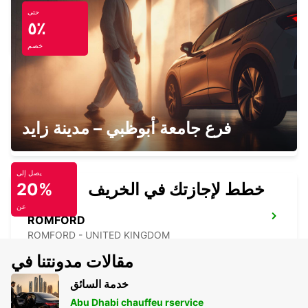
حتى
CAMBRIDGE
٥٪
CAMBRIDGE - UNITED KINGDOM
خصم
MILTON KEYNES
فرع جامعة أبوظبي – مدينة زايد
MILTON KEYNES - UNITED KINGDOM
يصل إلى
خطط لإجازتك في الخريف
20%
عن
ROMFORD
ROMFORD - UNITED KINGDOM
مقالات مدونتنا في
خدمة السائق
Abu Dhabi chauffeu rservice