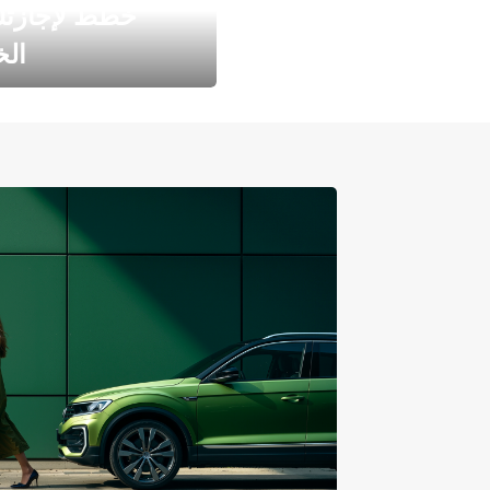
خطط لإجازت
ال
طارد الخريف مع 