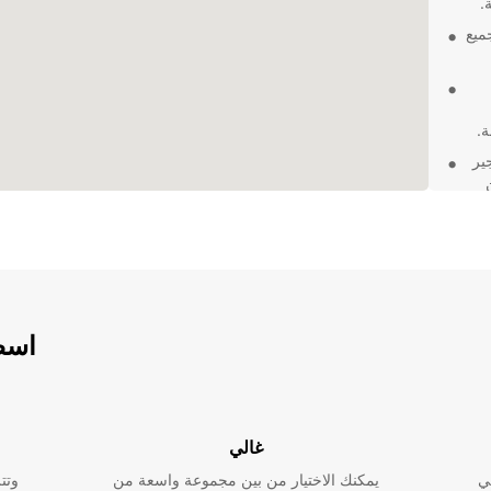
.
ميع
ة.
لتأجير
من
في
ى Europcar. احجز اليوم
اسطو
غالي
ي
يمكنك الاختيار من بين مجموعة واسعة من
وتت