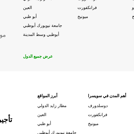
و
فرانكفورت
العين
خ
ميونيخ
أبو ظبي
جامعة نيويورك أبوظبي
موق
أبوظبي وسط المدينة
عرض جميع الدول
أهم المدن في سويسرا
أبرز المواقع
دوسلدورف
مطار زايد الدولي
فرانكفورت
العين
تأجي
ميونيخ
أبو ظبي
جامعة نيويورك أبوظبي