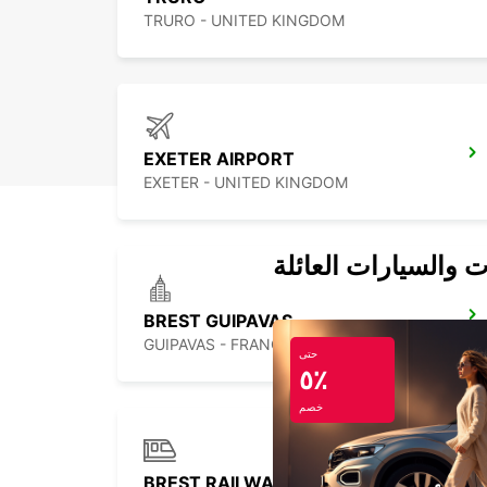
TRURO - UNITED KINGDOM
EXETER AIRPORT
EXETER - UNITED KINGDOM
ت والسيارات العائلة
BREST GUIPAVAS
GUIPAVAS - FRANCE
حتى
٥٪
خصم
BREST RAILWAY STATION INSIDE