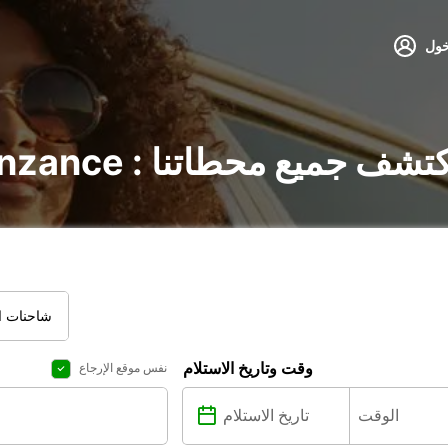
خول
ير السيارات في Penzance : اكتشف جميع محطاتنا
شاحنات ال
وقت وتاريخ الاستلام
نفس موقع الإرجاع