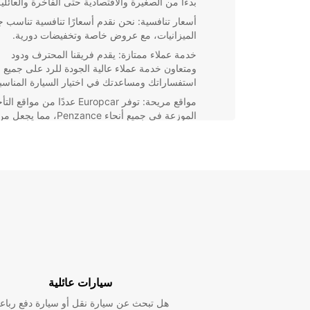
بدءًا من الصغيرة والاقتصادية حتى الفاخرة والعائلية
أسعار تنافسية: نحن نقدم أسعارًا تنافسية تناسب ج
الميزانيات، مع عروض خاصة وتخفيضات دورية.
خدمة عملاء ممتازة: يقدم فريقنا المحترف ودود
ومتعاون خدمة عملاء عالية الجودة للرد على جميع
استفساراتك ومساعدتك في اختيار السيارة المناسب
مواقع مريحة: توفر Europcar عددًا من مواقع ا
الموزعة في جميع أنحاء Penzance، مما يجعل 
السهل القيادة واسترداد السيارة.
باختصار، إذا كنت تبحث عن تأجير سيارات سهل وموثوق 
Penzance، فلا تتردد في الاعتماد عل
للاستفادة من خدمتنا الاحترافية والمرنة.
سيارات عائلية
هل تبحث عن سيارة نقل أو سيارة دفع رباع