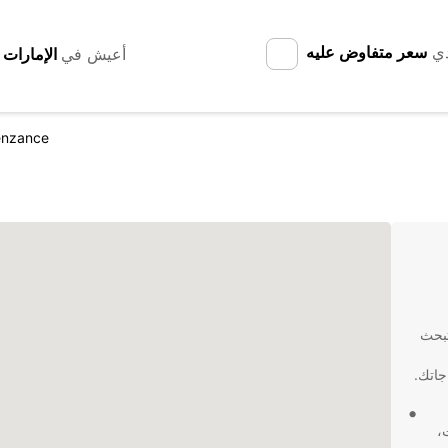
دي
سعر متفاوض عليه
أعيش في
enzance
تبحث
جاتك.
،