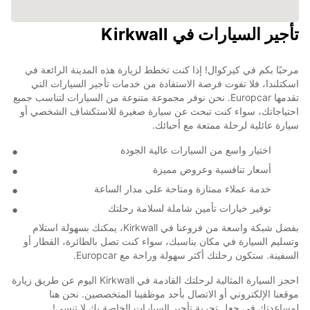
تأجير السيارات في Kirkwall
مرحبًا بكم في كيركوال! إذا كنت تخطط لزيارة هذه المدينة الرائعة في
اسكتلندا، فلا تفوت فرصة الاستفادة من خدمات تأجير السيارات التي
تقدمها Europcar. نحن نوفر مجموعة متنوعة من السيارات لتناسب جميع
احتياجاتك، سواء كنت تبحث عن سيارة صغيرة للاستكشاف الشخصي أو
سيارة عائلية لرحلة ممتعة مع أحبائك.
اختيار واسع من السيارات عالية الجودة
أسعار تنافسية وعروض مميزة
خدمة عملاء ممتازة ومتاحة على مدار الساعة
توفير خيارات تأمين شاملة لسلامة رحلتك
بفضل شبكة واسعة من فروعنا في Kirkwall، يمكنك بسهولة استلام
وتسليم السيارة في مكان يناسبك، سواء كنت تصل بالطائرة، القطار أو
السفينة. ستكون رحلتك أكثر سهولة وراحة مع Europcar.
احجز السيارة المثالية لرحلتك القادمة في Kirkwall اليوم عن طريق زيارة
موقعنا الإلكتروني أو الاتصال بأحد موظفينا المتخصصين. نحن هنا
لمساعدتك في جعل تجربة تأجير السيارات الخاصة بك لا تنسى!