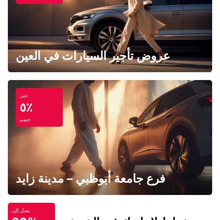
عروض تأجير السيارات في العين
حتى
٥٪
خصم
فرع جامعة أبوظبي – مدينة زايد
يصل إلى