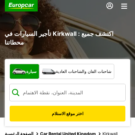
تأجير السيارات في Kirkwall : اكتشف جميع
محطاتنا
ما نوع المركبة؟
شاحنات الفان والشاحنات العادية
سيارة
اختر موقع الاستلام
Kirkwall
Car Rental United Kingdom
الصفحة الرئيسية