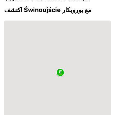
اكتشف Świnoujście مع يوروبكار