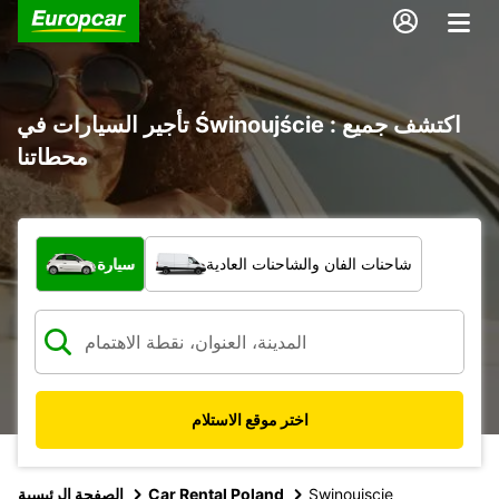
تأجير السيارات في Świnoujście : اكتشف جميع
محطاتنا
ما نوع المركبة؟
شاحنات الفان والشاحنات العادية
سيارة
اختر موقع الاستلام
Swinoujscie
Car Rental Poland
الصفحة الرئيسية