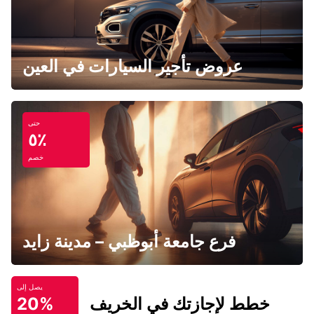
عروض تأجير السيارات في العين
حتى
٥٪
خصم
فرع جامعة أبوظبي – مدينة زايد
يصل إلى
خطط لإجازتك في الخريف
20%