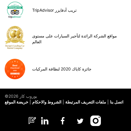
TripAdvisor تريب أدفايزر
مواقع الشركة الرائدة لتأجير السيارات على مستوى
العالم
جائزة كاياك 2020 لنظافة المركبات
©يوروب كار 2026
اتصل بنا
ملفات التعريف المرتبطة
الشروط والاحكام
خريضة الموقع