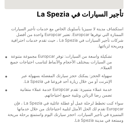
تأجير السيارات في La Spezia
استكشاف مدينة لا سبيزيا بأسلوبك الخاص مع خدمات تأجير السيارات
الممتازة التي توفرها Europcar. تعتبر Europcar واحدة من أفضل
شركات تأجير السيارات في La Spezia ، حيث تقدم خدمات احترافية
ومريحة لزبائنها.
تشكيلة واسعة من السيارات: توفر Europcar مجموعة متنوعة
من السيارات بمختلف الأحجام والأنماط لتناسب احتياجات جميع
العملاء.
سهولة الحجز: يمكنك حجز سيارتك المفضلة بسهولة عبر
الإنترنت أو من خلال زيارة أحد فروعنا في La Spezia.
خدمة عملاء متميزة: تقدم Europcar خدمة عملاء متفانية
تضمن رضا الزبائن وتلبية جميع احتياجاتهم.
سواء كنت تخطط لرحلة عمل أو عطلة عائلية في La Spezia ، فإن
Europcar تقدم لك الحل الأمثل لتلبية احتياجاتك من خلال خدماتها
المتميزة في تأجير السيارات. احجز سيارتك اليوم واستمتع برحلة مريحة
وممتعة في مدينة La Spezia.