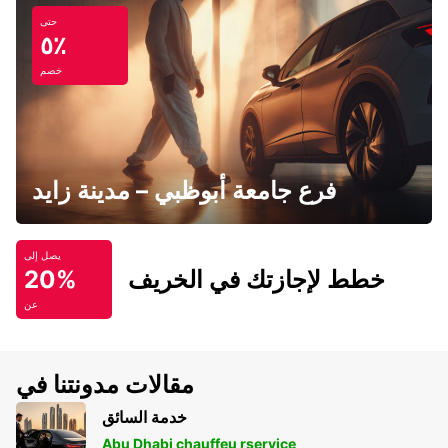
حتى
٥٪
خصم
فرع جامعة أبوظبي – مدينة زايد
يصل إلى
خطط لإجازتك في الخريف
20%
عن
مقالات مدونتنا في
خدمة السائق
Abu Dhabi chauffeu rservice