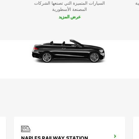
ية
السيارات المتميزة التي تصنعها الشركات
 أفيرسا،
المصنعة الأسطورية
ة
عرض المزيد
 احجز
في
NAPLES RAILWAY STATION