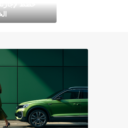
خطط لإجازت
ال
طارد الخريف مع 