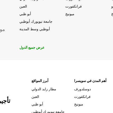
و
فرانكفورت
العين
خ
ميونيخ
أبو ظبي
جامعة نيويورك أبوظبي
موق
أبوظبي وسط المدينة
عرض جميع الدول
أهم المدن في سويسرا
أبرز المواقع
دوسلدورف
مطار زايد الدولي
فرانكفورت
العين
تأجي
ميونيخ
أبو ظبي
جامعة نيويورك أبوظبي