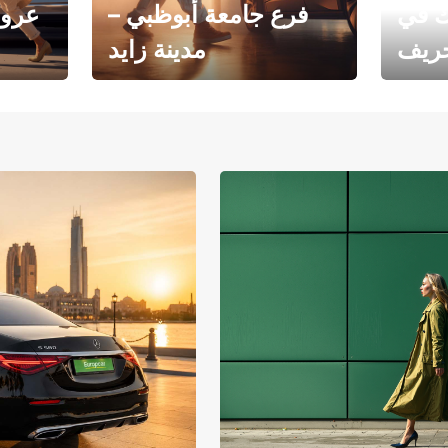
ك في
فرع جامعة أبوظبي –
عروض
خريف
مدينة زايد
فرع جامعة أبوظبي – مدينة
يوروبكار
زايد