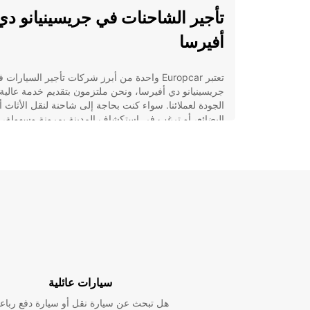
تأجير الشاحنات في جريسينيانو دي
أفيرسا
تعتبر Europcar واحدة من أبرز شركات تأجير السيارات 
جريسينيانو دي أفيرسا، ونحن ملتزمون بتقديم خدمة عالية
الجودة لعملائنا. سواء كنت بحاجة إلى شاحنة لنقل الأثاث أ
البضائع، أو ترغب في استكشاف المدينة بمرونة وسهولة، ي
أن نلبي احتياجاتك.
الخدمات التي نقدمها
تأجير شاحنات بمختلف الأحجام والسعات لتناسب
احتياجاتك الخاصة.
خدمة الاستلام والتسليم في الموقع لراحتك وسهول
توفير الخدمات الاختيارية مثل تأجير المقطورات
والحماية من الضرر.
سيارات عائلية
لماذا تختار Europcar؟
هل تبحث عن سيارة نقل أو سيارة دفع رباع