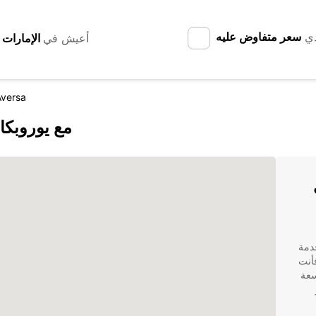
دي
سعر متفاوض عليه
أعيش في
Aversa
اكتشف Gricignano di Aversa مع يورو
دمة
فأنت
ة واسعة