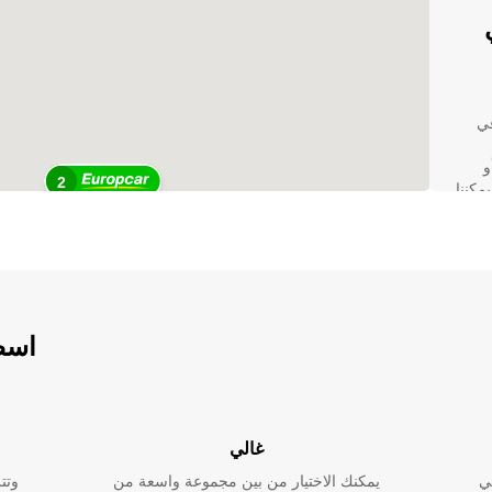
في
و
2
مكننا
اسطو
تك.
غالي
ي
يمكنك الاختيار من بين مجموعة واسعة من
وتت