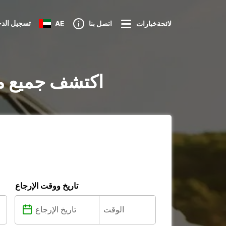
تسجيل الد
لائحةخيارات
اتصل بنا
AE
تأجير السيارات في Gricignano di Aversa 
تاريخ ووقت الإرجاع