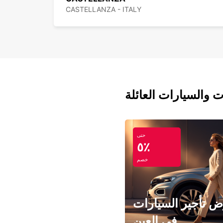
CASTELLANZA - ITALY
ت والسيارات العائلة
حتى
٥٪
خصم
 تأجير السيارات
في العين