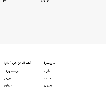
لوزيرن
ميوني
سويسرا
أهم المدن في ألمانيا
بازل
دوسلدورف
جنيف
بوردو
لوزيرن
ميونيخ