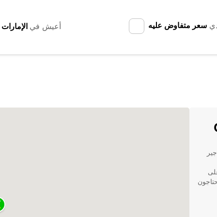
دي
سعر متفاوض عليه
أعيش في
مة تأجير
على
حتاجون