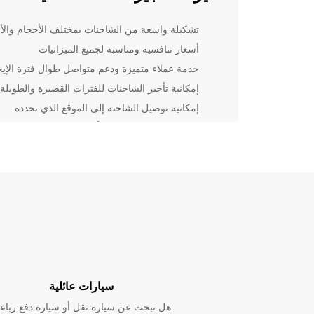
تشكيلة واسعة من الشاحنات بمختلف الأحجام والأن
أسعار تنافسية ومناسبة لجميع الميزانيات
خدمة عملاء متميزة ودعم متواصل طوال فترة الإيج
إمكانية تأجير الشاحنات للفترات القصيرة والطويلة
إمكانية توصيل الشاحنة إلى الموقع الذي تحدده
سواء كنتم بحاجة لنقل بضائعكم أو للقيام بمهمة نقل خاصة
Europcar Castellanza هي الخيار الأمثل لكم. اختر ال
التي تلبي احتياجاتك واحجز الآن لتجربة تأجير سهلة ومري
Castellanza.
سيارات عائلية
هل تبحث عن سيارة نقل أو سيارة دفع رباع