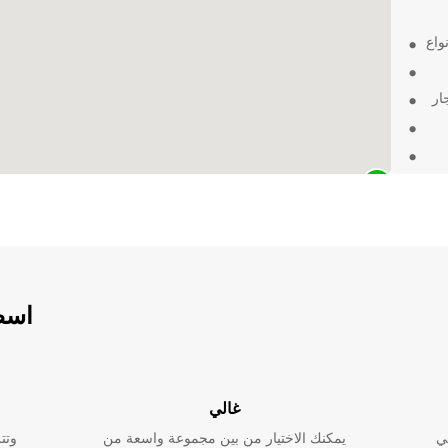
واع
ار
، فإن
شاحنة
حة في
اسطو
غالي
ي
يمكنك الاختيار من بين مجموعة واسعة من
وتت