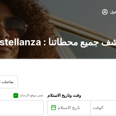
خول
سيارات في Castellanza : اكتشف جميع محطاتنا
شاحنات ال
وقت وتاريخ الاستلام
نفس موقع الإرجاع