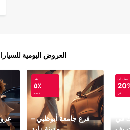
العروض اليومية للسيارا
يصل إلى
حتى
٥٪
20
عن
خصم
ك في
فرع جامعة أبوظبي –
عروض
خريف
مدينة زايد