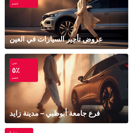
خصم
عروض تأجير السيارات في العين
حتى
٥٪
خصم
فرع جامعة أبوظبي – مدينة زايد
يصل إلى