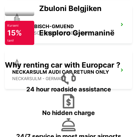
Zbuloni Belgjiken
SCHWAEBISCH-GMUEND
Kurseni
15%
Eksploro Gjermaninë
SCHWAEBISCH-GMUEND - GERMANY
tani!
Why renting car with Europcar ?
NECKARSULM AUDI CAR RETURN ONLY
NECKARSULM - GERMANY
24 hour roadside assistance
No hidden charge
24/7 service in most major airports