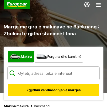
Marrje me qira e makinave në Backnang :
Zbuloni të gjitha stacionet tona
Çfarë lloj automjeti?
Makina
Furgona dhe kamionë
Zgjidhni vendndodhjen e marrjes
Makina me qira
Backnang