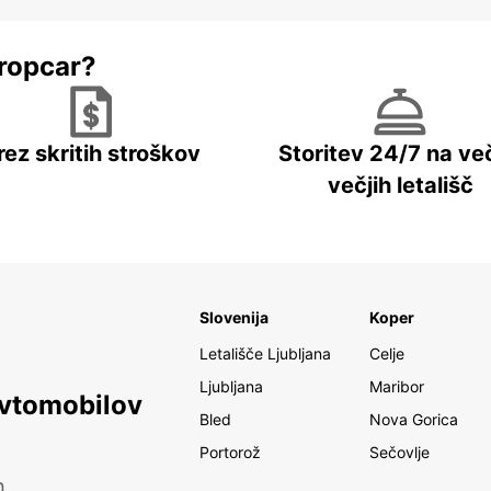
ropcar?
rez skritih stroškov
Storitev 24/7 na več
večjih letališč
Slovenija
Koper
Letališče Ljubljana
Celje
Ljubljana
Maribor
avtomobilov
Bled
Nova Gorica
Portorož
Sečovlje
h.