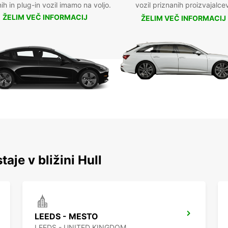
nih in plug-in vozil imamo na voljo.
vozil priznanih proizvajalce
ŽELIM VEČ INFORMACIJ
ŽELIM VEČ INFORMACIJ
taje v bližini Hull
LEEDS - MESTO
LEEDS - UNITED KINGDOM