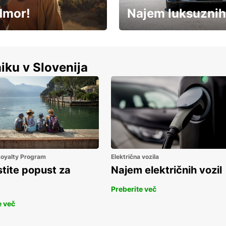
dmor!
Najem luksuznih
Luksuzen najem vozil – brez
%
kompromisov.
iku v Slovenija
 Loyalty Program
Električna vozila
stite popust za
Najem električnih vozil
Preberite več
e več