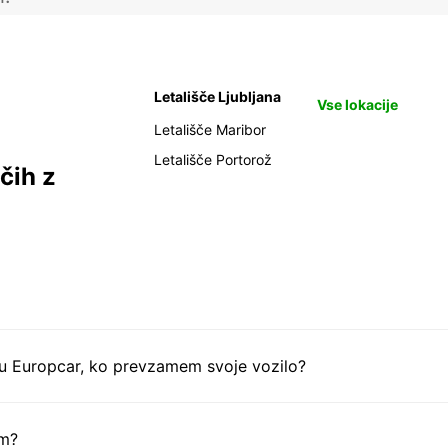
Letališče Ljubljana
Vse lokacije
Letališče Maribor
Letališče Portorož
čih z
tu Europcar, ko prevzamem svoje vozilo?
em?