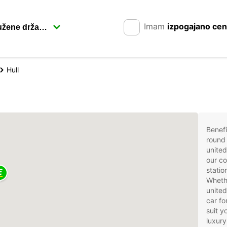
Imam
izpogajano ce
Hull
Benefi
round 
united
our co
statio
Whethe
united
car fo
suit 
luxury