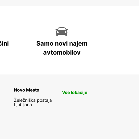
ini
Samo novi najem
avtomobilov
Novo Mesto
Vse lokacije
Želežniška postaja
Ljubljana