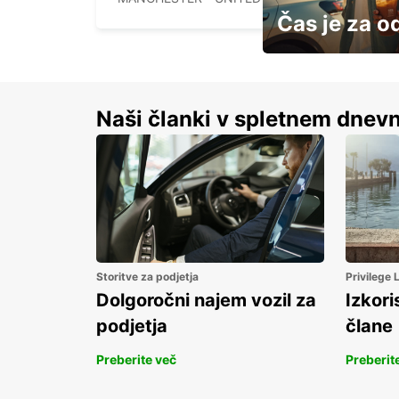
Čas je za o
S prihrankom do 15 
Naši članki v spletnem dnevn
Storitve za podjetja
Privilege
Dolgoročni najem vozil za
Izkori
podjetja
člane
Preberite več
Preberit