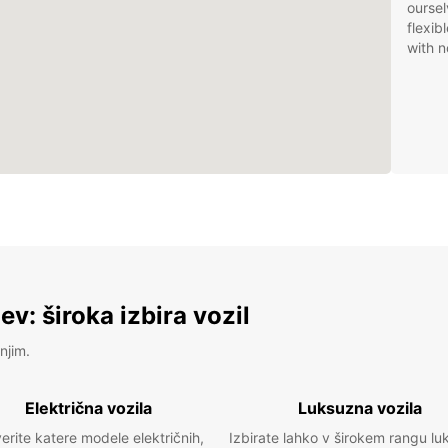
oursel
flexib
with n
v: široka izbira vozil
njim.
Električna vozila
Luksuzna vozila
erite katere modele električnih,
Izbirate lahko v širokem rangu lu