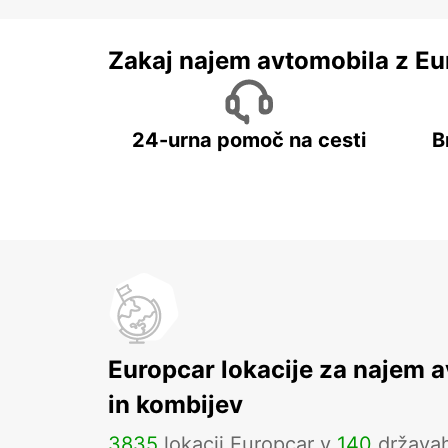
Zakaj najem avtomobila z Eu
24-urna pomoč na cesti
B
Europcar lokacije za najem 
in kombijev
3835
lokacij Europcar v
140
država