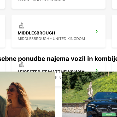
MIDDLESBROUGH
MIDDLESBROUGH - UNITED KINGDOM
ebne ponudbe najema vozil in kombij
LEICESTER ST MATTHEWS WAY
LEICESTER - UNITED KINGDOM