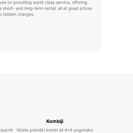
ves on providing world class service, offering
le short- and long-term rental, all at great prices
o hidden charges.
Kombiji
ksuznih
Iščete potniški kombi ali 4x4 pogonsko