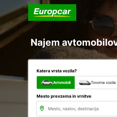
Najem avtomobilov 
Katera vrsta vozila?
Avtomobili
Tovorna vozila
Mesto prevzema in vrnitve