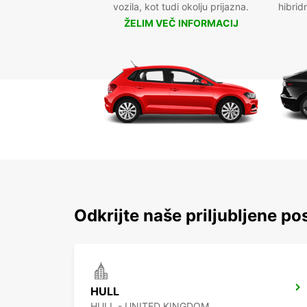
vozila, kot tudi okolju prijazna.
hibrid
ŽELIM VEČ INFORMACIJ
Odkrijte naše priljubljene pos
HULL
HULL - UNITED KINGDOM