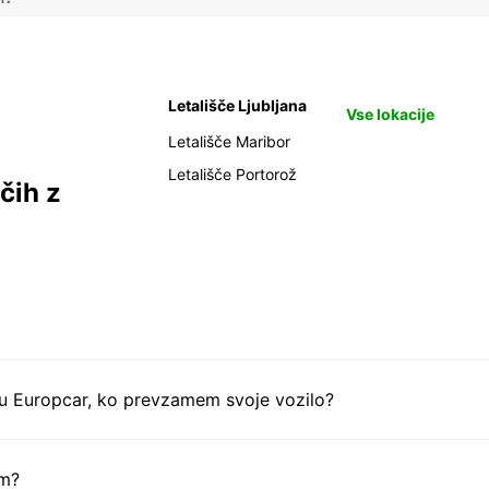
Letališče Ljubljana
Vse lokacije
Letališče Maribor
Letališče Portorož
čih z
tu Europcar, ko prevzamem svoje vozilo?
em?