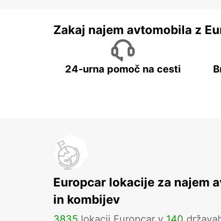
Zakaj najem avtomobila z Eu
24-urna pomoč na cesti
B
Europcar lokacije za najem 
in kombijev
3835
lokacij Europcar v
140
država