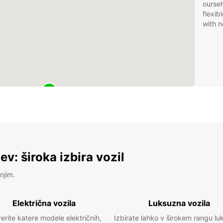
oursel
flexib
with n
v: široka izbira vozil
njim.
Električna vozila
Luksuzna vozila
erite katere modele električnih,
Izbirate lahko v širokem rangu lu