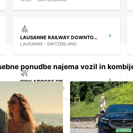
LAUSANNE RAILWAY DOWNTOWN
LAUSANNE - SWITZERLAND
ebne ponudbe najema vozil in kombij
SION AIRPORT SIR
SION - SWITZERLAND