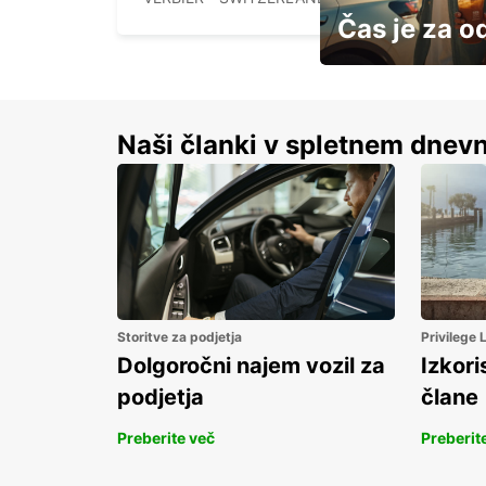
Čas je za o
S prihrankom do 15 
Naši članki v spletnem dnevn
Storitve za podjetja
Privilege
Dolgoročni najem vozil za
Izkori
podjetja
člane
Preberite več
Preberit