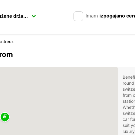
Imam
izpogajano ce
ntreux
arom
Benefi
round 
switz
from o
statio
Whethe
switze
car fo
suit 
luxury