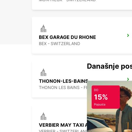
BEX GARAGE DU RHONE
BEX - SWITZERLAND
Današnje pos
THONON-LES-BAINS
THONON LES BAINS - FRANCE
DO
15%
Popusta
VERBIER MAY TAXI AND LIMOUSINE
VERBIER - SWITZERLAND