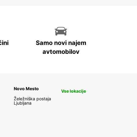
ini
Samo novi najem
avtomobilov
Novo Mesto
Vse lokacije
Želežniška postaja
Ljubljana