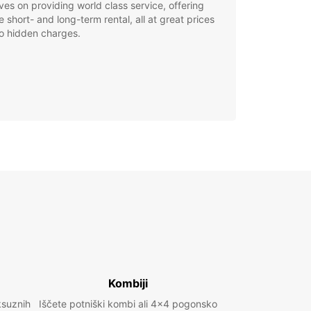
ves on providing world class service, offering
le short- and long-term rental, all at great prices
o hidden charges.
Kombiji
ksuznih
Iščete potniški kombi ali 4x4 pogonsko