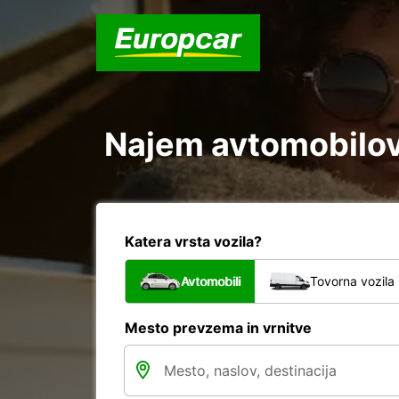
Najem avtomobilov 
Katera vrsta vozila?
Avtomobili
Tovorna vozila
Mesto prevzema in vrnitve