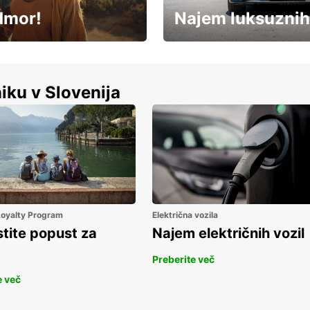
dmor!
Najem luksuznih
Luksuzen najem vozil – brez
%
kompromisov.
iku v Slovenija
 Loyalty Program
Električna vozila
stite popust za
Najem električnih vozil
Preberite več
e več