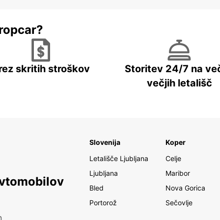
ropcar?
rez skritih stroškov
Storitev 24/7 na več
večjih letališč
Slovenija
Koper
Letališče Ljubljana
Celje
Ljubljana
Maribor
avtomobilov
Bled
Nova Gorica
Portorož
Sečovlje
h.