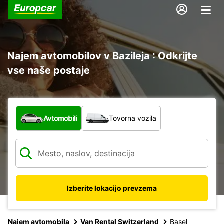
Najem avtomobilov v Bazileja : Odkrijte
vse naše postaje
Katera vrsta vozila?
Avtomobili
Tovorna vozila
Izberite lokacijo prevzema
Najem avtomobila
Van Rental Switzerland
Basel