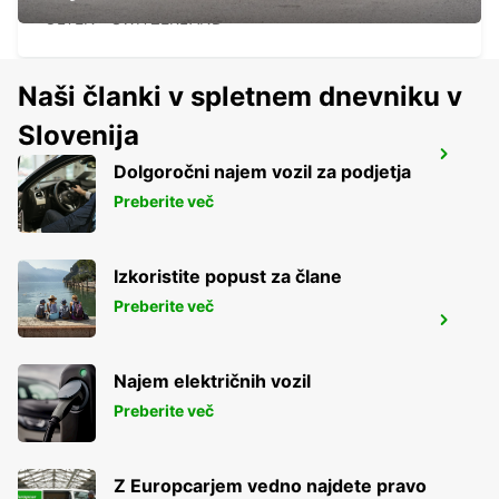
OLTEN - SWITZERLAND
Naši članki v spletnem dnevniku v
Slovenija
SOLOTHURN ZUCHWIL AUTO WEBER
Dolgoročni najem vozil za podjetja
ZUCHWIL - SWITZERLAND
Preberite več
Izkoristite popust za člane
Preberite več
AARAU-OBERENTFELDEN
OBERENTFELDEN - SWITZERLAND
Najem električnih vozil
Preberite več
Z Europcarjem vedno najdete pravo