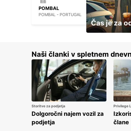
POMBAL
POMBAL - PORTUGAL
Čas je za o
S prihrankom do 15 
Naši članki v spletnem dnevn
Storitve za podjetja
Privilege
Dolgoročni najem vozil za
Izkori
podjetja
člane