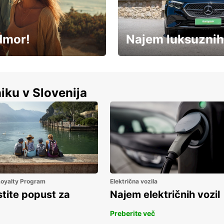
dmor!
Najem luksuznih
Luksuzen najem vozil – brez
%
kompromisov.
iku v Slovenija
 Loyalty Program
Električna vozila
stite popust za
Najem električnih vozil
Preberite več