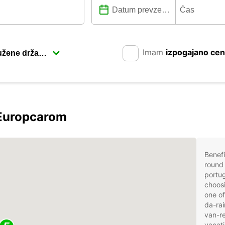
Imam
izpogajano ce
 Europcarom
Benefi
round 
portug
choosi
one of
da-rai
van-re
vacati