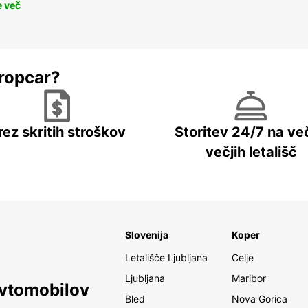
e več
ropcar?
rez skritih stroškov
Storitev 24/7 na več
večjih letališč
Slovenija
Koper
Letališče Ljubljana
Celje
Ljubljana
Maribor
avtomobilov
Bled
Nova Gorica