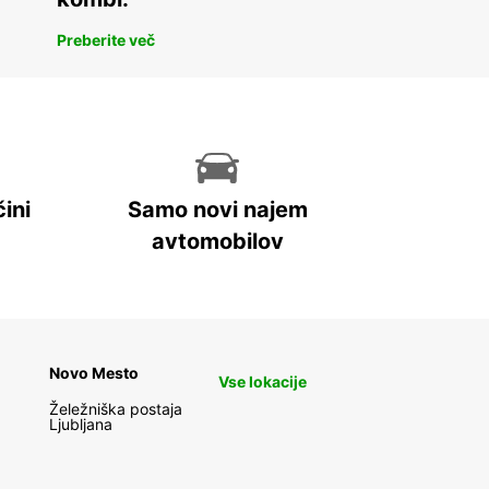
Preberite več
ini
Samo novi najem
avtomobilov
Novo Mesto
Vse lokacije
Želežniška postaja
Ljubljana