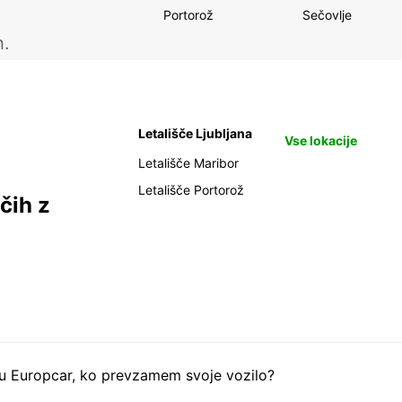
Portorož
Sečovlje
h.
Letališče Ljubljana
Vse lokacije
Letališče Maribor
Letališče Portorož
čih z
tu Europcar, ko prevzamem svoje vozilo?