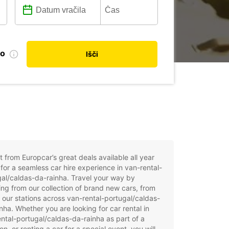
no
Išči
t from Europcar’s great deals available all year
for a seamless car hire experience in van-rental-
al/caldas-da-rainha. Travel your way by
ng from our collection of brand new cars, from
 our stations across van-rental-portugal/caldas-
nha. Whether you are looking for car rental in
ntal-portugal/caldas-da-rainha as part of a
on, or renting a car for a special event, you will