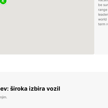
be sur
range 
leader
world 
term r
v: široka izbira vozil
njim.