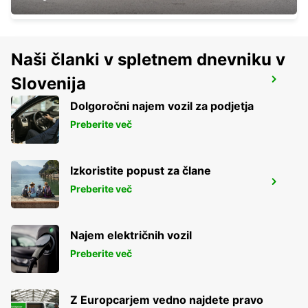
Naši članki v spletnem dnevniku v
Slovenija
PALERMO RAILWAY STATION (SICILY)
PALERMO - ITALY
Dolgoročni najem vozil za podjetja
Preberite več
Izkoristite popust za člane
LAMEZIA AIRPORT
Preberite več
LAMEZIA TERME - ITALY
Najem električnih vozil
Preberite več
Z Europcarjem vedno najdete pravo