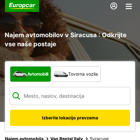
Najem avtomobilov v Siracusa : Odkrijte
vse naše postaje
Katera vrsta vozila?
Avtomobili
Tovorna vozila
Izberite lokacijo prevzema
Najem avtomobila
Van Rental Italy
Syracuse