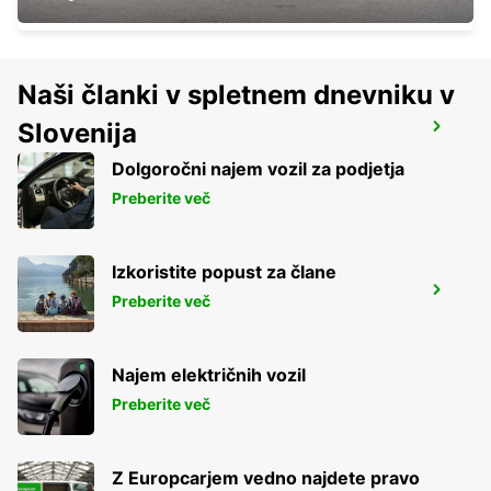
Naši članki v spletnem dnevniku v
Slovenija
MILAN VIALE SARCA
MILANO - ITALY
Dolgoročni najem vozil za podjetja
Preberite več
Izkoristite popust za člane
MILAN VIALE UMBRIA
Preberite več
MILANO - ITALY
Najem električnih vozil
Preberite več
Z Europcarjem vedno najdete pravo