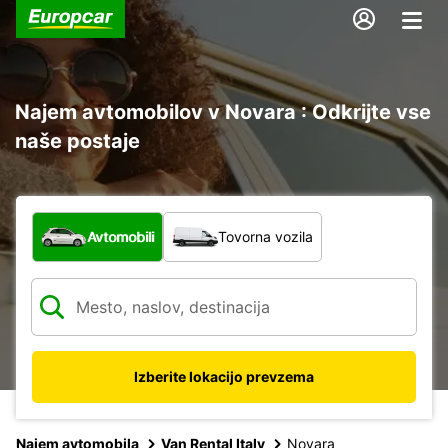
Najem avtomobilov v Novara : Odkrijte vse
naše postaje
Katera vrsta vozila?
Avtomobili
Tovorna vozila
Izberite lokacijo prevzema
Najem avtomobila
Van Rental Italy
Novara